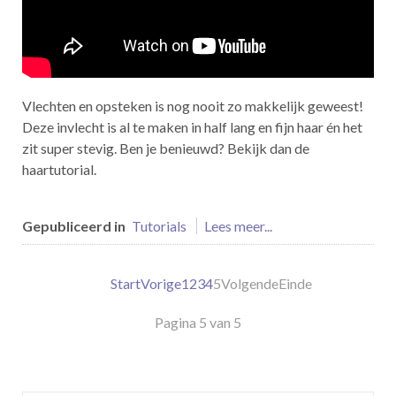
Vlechten en opsteken is nog nooit zo makkelijk geweest!
Deze invlecht is al te maken in half lang en fijn haar én het
zit super stevig. Ben je benieuwd? Bekijk dan de
haartutorial.
Gepubliceerd in
Tutorials
Lees meer...
Start
Vorige
1
2
3
4
5
Volgende
Einde
Pagina 5 van 5