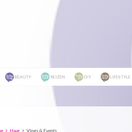
BEAUTY
REIZEN
DIY
LIFESTYLE
e
Haar
Vlogs & Events