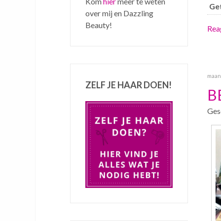
Kom
hier
meer te weten
Ge
over mij en Dazzling
Beauty!
Reag
maand
ZELF JE HAAR DOEN!
B
Ges