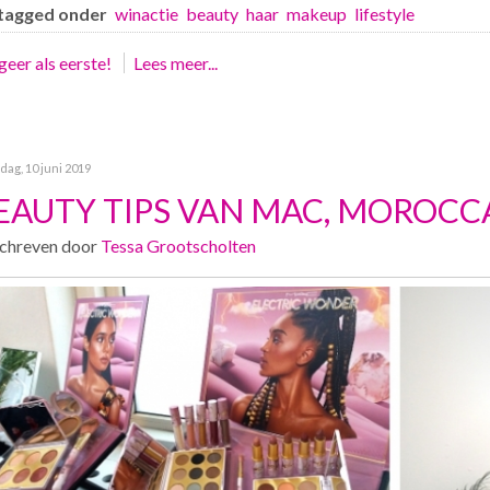
tagged onder
winactie
beauty
haar
makeup
lifestyle
eer als eerste!
Lees meer...
ag, 10 juni 2019
EAUTY TIPS VAN MAC, MOROCC
chreven door
Tessa Grootscholten