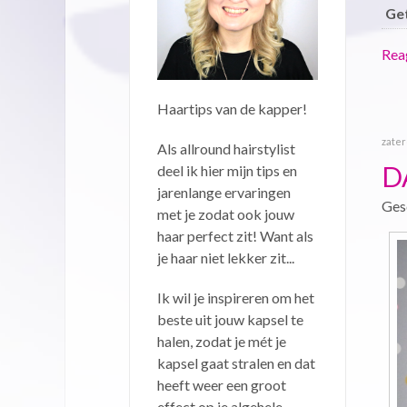
Ge
Reag
Haartips van de kapper!
zater
Als allround hairstylist
D
deel ik hier mijn tips en
jarenlange ervaringen
Ges
met je zodat ook jouw
haar perfect zit! Want als
je haar niet lekker zit...
Ik wil je inspireren om het
beste uit jouw kapsel te
halen, zodat je mét je
kapsel gaat stralen en dat
heeft weer een groot
effect op je algehele