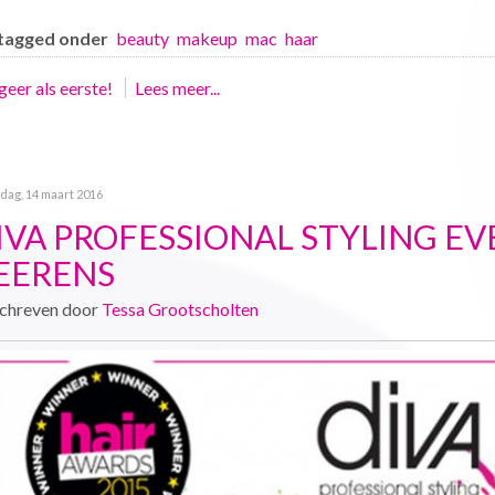
tagged onder
beauty
makeup
mac
haar
eer als eerste!
Lees meer...
ag, 14 maart 2016
IVA PROFESSIONAL STYLING EV
EERENS
chreven door
Tessa Grootscholten