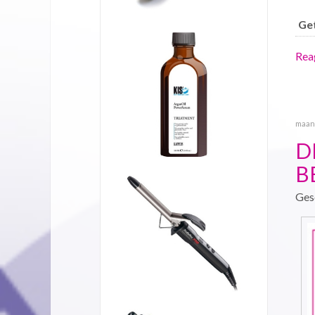
Ge
Reag
maand
D
B
Ges