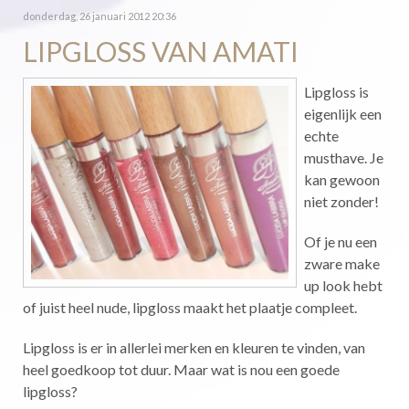
donderdag, 26 januari 2012 20:36
LIPGLOSS VAN AMATI
Lipgloss is
eigenlijk een
echte
musthave. Je
kan gewoon
niet zonder!
Of je nu een
zware make
up look hebt
of juist heel nude, lipgloss maakt het plaatje compleet.
Lipgloss is er in allerlei merken en kleuren te vinden, van
heel goedkoop tot duur. Maar wat is nou een goede
lipgloss?