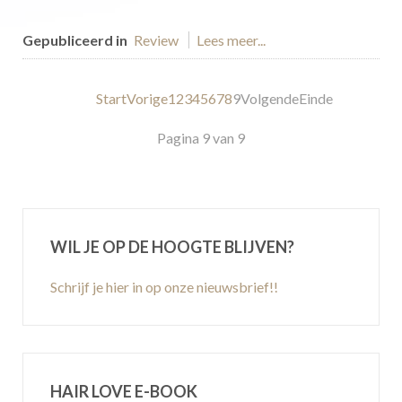
Gepubliceerd in
Review
Lees meer...
Start
Vorige
1
2
3
4
5
6
7
8
9
Volgende
Einde
Pagina 9 van 9
WIL JE OP DE HOOGTE BLIJVEN?
Schrijf je hier in op onze nieuwsbrief!!
HAIR LOVE E-BOOK