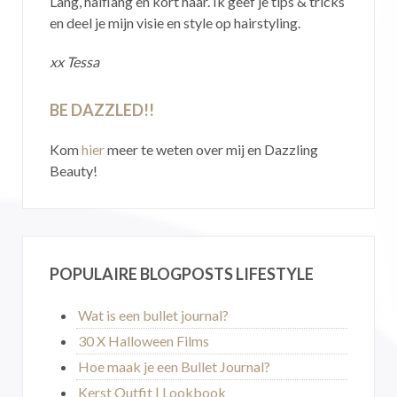
Lang, halflang en kort haar. Ik geef je tips & tricks
en deel je mijn visie en style op hairstyling.
xx Tessa
BE DAZZLED!!
Kom
hier
meer te weten over mij en Dazzling
Beauty!
POPULAIRE BLOGPOSTS LIFESTYLE
Wat is een bullet journal?
30 X Halloween Films
Hoe maak je een Bullet Journal?
Kerst Outfit | Lookbook