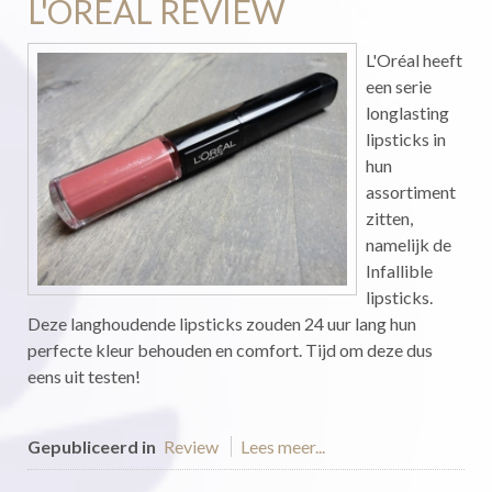
L'ORÉAL REVIEW
L'Oréal heeft
een serie
longlasting
lipsticks in
hun
assortiment
zitten,
namelijk de
Infallible
lipsticks.
Deze langhoudende lipsticks zouden 24 uur lang hun
perfecte kleur behouden en comfort. Tijd om deze dus
eens uit testen!
Gepubliceerd in
Review
Lees meer...