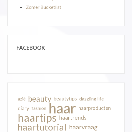
Zomer Bucketlist
FACEBOOK
beauty
beautytips
dazzling life
azië
haar
diary
haarproducten
fashion
haartips
haartrends
haartutorial
haarvraag