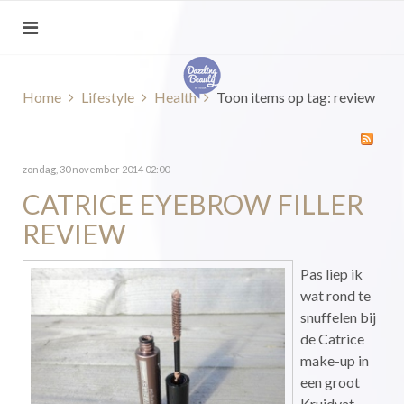
Home
Lifestyle
Health
Toon items op tag: review
zondag, 30 november 2014 02:00
CATRICE EYEBROW FILLER
REVIEW
Pas liep ik
wat rond te
snuffelen bij
de Catrice
make-up in
een groot
Kruidvat