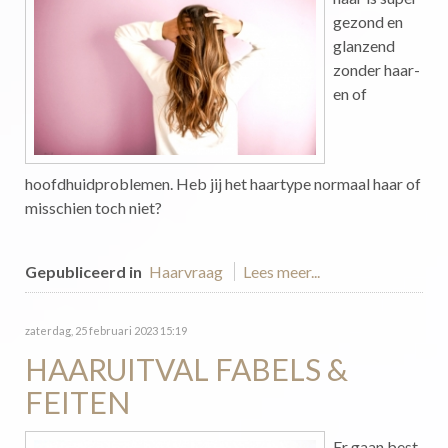
gezond en
glanzend
zonder haar-
en of
hoofdhuidproblemen. Heb jij het haartype normaal haar of
misschien toch niet?
Gepubliceerd in
Haarvraag
Lees meer...
zaterdag, 25 februari 2023 15:19
HAARUITVAL FABELS &
FEITEN
Er gaan best