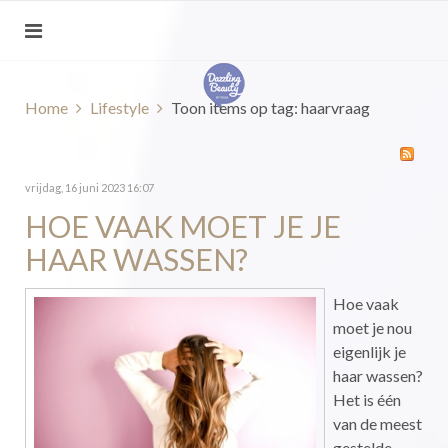
Home
Lifestyle
Toon items op tag: haarvraag
vrijdag, 16 juni 2023 16:07
HOE VAAK MOET JE JE
HAAR WASSEN?
Hoe vaak
moet je nou
eigenlijk je
haar wassen?
Het is één
van de meest
gestelde