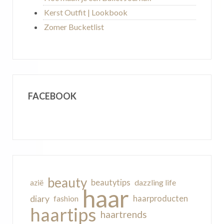
Kerst Outfit | Lookbook
Zomer Bucketlist
FACEBOOK
beauty
beautytips
dazzling life
azië
haar
diary
haarproducten
fashion
haartips
haartrends