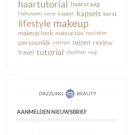
haartutorial
haarvraag
kapsels
kerst
kapper
Halloween
home
makeup
lifestyle
makeup look
makeup tips
opsteken
reizen
persoonlijk
review
reistips
tutorial
travel
vlechten
vlog
DAZZLING
BEAUTY
AANMELDEN NIEUWSBRIEF