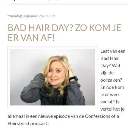
maandag, 30 januari 2023 13:25
BAD HAIR DAY? ZO KOM JE
ER VAN AF!
Last van een
Bad Hair
Day? Wat
zijn de
oorzaken?
En hoe kom
je er weer
van af? Ik
vertel het je
allemaal in een nieuwe episode van de Confessions of a
Hairstylist podcast!