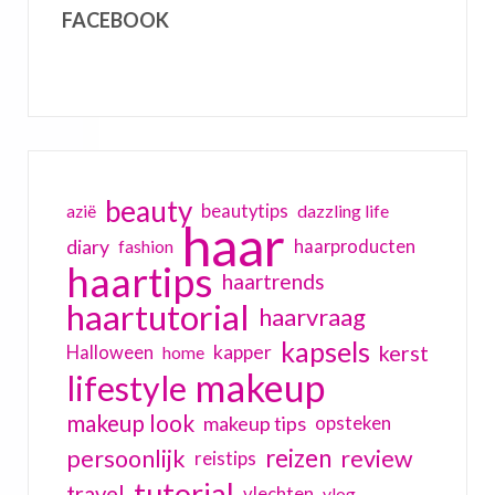
FACEBOOK
beauty
beautytips
dazzling life
azië
haar
diary
haarproducten
fashion
haartips
haartrends
haartutorial
haarvraag
kapsels
kerst
kapper
Halloween
home
makeup
lifestyle
makeup look
makeup tips
opsteken
reizen
persoonlijk
review
reistips
tutorial
travel
vlechten
vlog