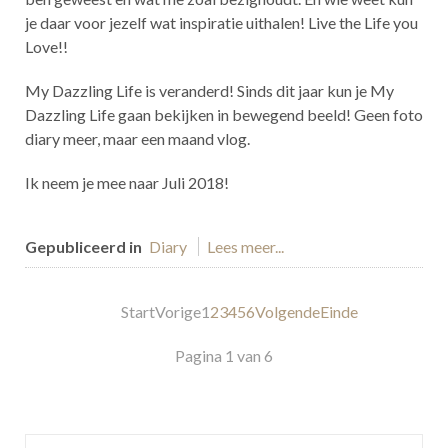
je daar voor jezelf wat inspiratie uithalen! Live the Life you
Love!!
My Dazzling Life is veranderd! Sinds dit jaar kun je My
Dazzling Life gaan bekijken in bewegend beeld! Geen foto
diary meer, maar een maand vlog.
Ik neem je mee naar Juli 2018!
Gepubliceerd in
Diary
Lees meer...
Start
Vorige
1
2
3
4
5
6
Volgende
Einde
Pagina 1 van 6