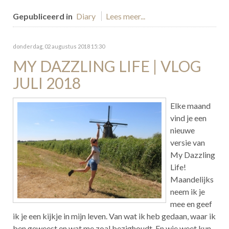
Gepubliceerd in
Diary
Lees meer...
donderdag, 02 augustus 2018 15:30
MY DAZZLING LIFE | VLOG
JULI 2018
Elke maand
vind je een
nieuwe
versie van
My Dazzling
Life!
Maandelijks
neem ik je
mee en geef
ik je een kijkje in mijn leven. Van wat ik heb gedaan, waar ik
ben geweest en wat me zoal bezighoudt. En wie weet kun