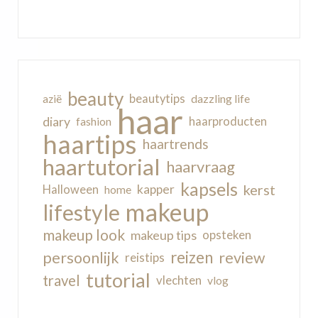
beauty
beautytips
dazzling life
azië
haar
diary
haarproducten
fashion
haartips
haartrends
haartutorial
haarvraag
kapsels
kerst
kapper
Halloween
home
makeup
lifestyle
makeup look
makeup tips
opsteken
reizen
persoonlijk
review
reistips
tutorial
travel
vlechten
vlog