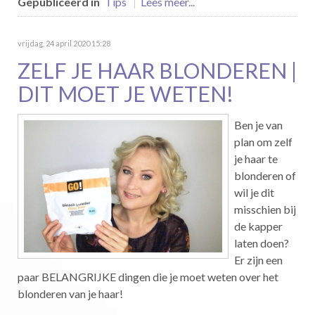
Gepubliceerd in
Tips
Lees meer...
vrijdag, 24 april 2020 15:28
ZELF JE HAAR BLONDEREN |
DIT MOET JE WETEN!
Ben je van
plan om zelf
je haar te
blonderen of
wil je dit
misschien bij
de kapper
laten doen?
Er zijn een
paar BELANGRIJKE dingen die je moet weten over het
blonderen van je haar!