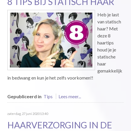
8 TIPS BIJ STATISCH HAAR
Heb je last
van statisch
haar? Met
deze 8
haartips
houd je je
statische
haar
gemakkelijk
in bedwang en kun je het zelfs voorkomen!!
Gepubliceerd in
Tips
Lees meer...
zaterdag, 27 juni 2020 13:40
HAARVERZORGING IN DE