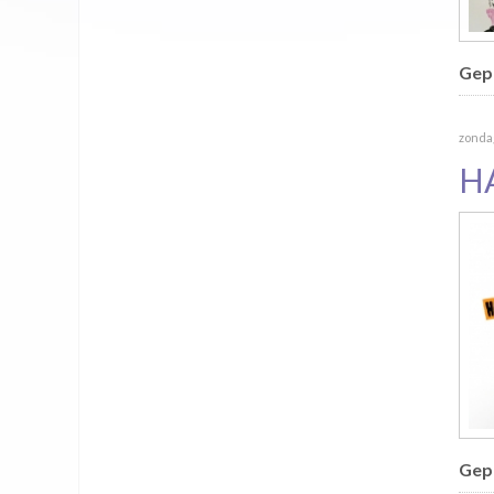
Gepu
zondag
H
Gepu