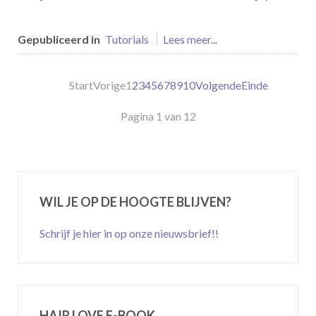
Gepubliceerd in
Tutorials
Lees meer...
Start
Vorige
1
2
3
4
5
6
7
8
9
10
Volgende
Einde
Pagina 1 van 12
WIL JE OP DE HOOGTE BLIJVEN?
Schrijf je hier in op onze nieuwsbrief!!
HAIR LOVE E-BOOK