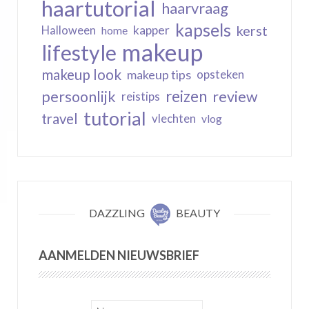
haartutorial
haarvraag
kapsels
kerst
kapper
Halloween
home
makeup
lifestyle
makeup look
makeup tips
opsteken
reizen
persoonlijk
review
reistips
tutorial
travel
vlechten
vlog
DAZZLING
BEAUTY
AANMELDEN NIEUWSBRIEF