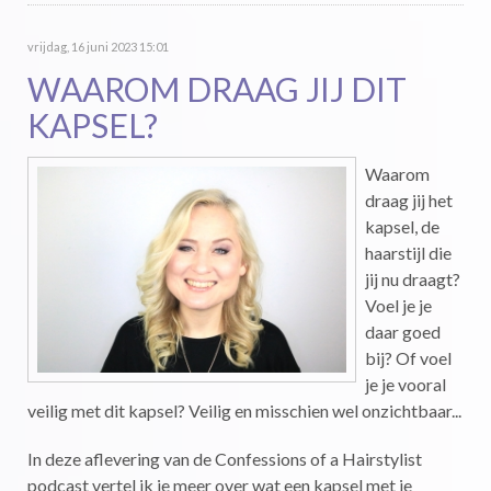
vrijdag, 16 juni 2023 15:01
WAAROM DRAAG JIJ DIT
KAPSEL?
Waarom
draag jij het
kapsel, de
haarstijl die
jij nu draagt?
Voel je je
daar goed
bij? Of voel
je je vooral
veilig met dit kapsel? Veilig en misschien wel onzichtbaar...
In deze aflevering van de Confessions of a Hairstylist
podcast vertel ik je meer over wat een kapsel met je