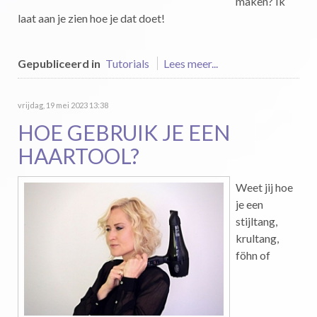
maken? Ik
laat aan je zien hoe je dat doet!
Gepubliceerd in
Tutorials
Lees meer...
vrijdag, 19 mei 2023 13:38
HOE GEBRUIK JE EEN
HAARTOOL?
Weet jij hoe
je een
stijltang,
krultang,
föhn of