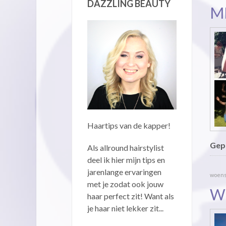
DAZZLING BEAUTY
M
Haartips van de kapper!
Gepu
Als allround hairstylist
deel ik hier mijn tips en
jarenlange ervaringen
woensd
met je zodat ook jouw
WI
haar perfect zit! Want als
je haar niet lekker zit...