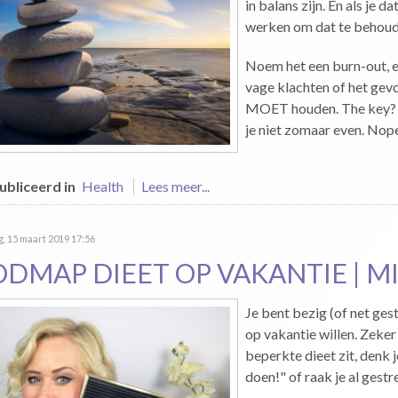
in balans zijn. En als je 
werken om dat te behoud
Noem het een burn-out, e
vage klachten of het gevoe
MOET houden. The key? Br
je niet zomaar even. Nope,
bliceerd in
Health
Lees meer...
g, 15 maart 2019 17:56
ODMAP DIEET OP VAKANTIE | M
Je bent bezig (of net ge
op vakantie willen. Zeke
beperkte dieet zit, denk j
doen!" of raak je al gestre