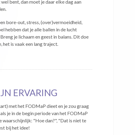
dat wel bent, dan moet je daar elke dag aan
en.
en bore-out, stress, (over)vermoeidheid,
l hebben dat je alle ballen in de lucht
eng je lichaam en geest in balans. Dit doe
 het is vaak een lang traject.
IJN ERVARING
start) met het FODMaP dieet en je zou graag
r als je in de begin periode van het FODMaP
e waarschijnlijk: "Hoe dan?", "Dat is niet te
st bij het idee!