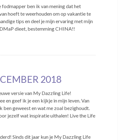
e fodmapper ben ik van mening dat het
van hoeft te weerhouden om op vakantie te
handige tips en deel je mijn ervaring met mijn
 FODMaP dieet, bestemming CHINA!!
ECEMBER 2018
ieuwe versie van My Dazzling Life!
 en geef ik je een kijkje in mijn leven. Van
ik ben geweest en wat me zoal bezighoudt.
or jezelf wat inspiratie uithalen! Live the Life
derd! Sinds dit jaar kun je My Dazzling Life