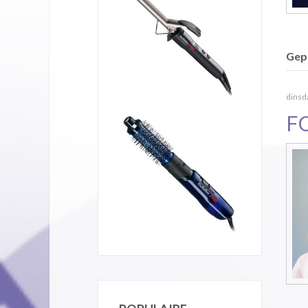
Gepu
dinsda
F