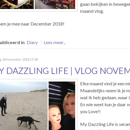
gaan bekijken in bewegen
maand vlog.
eem je mee naar December 2018!
bliceerd in
Diary
Lees meer...
g, 30 november 2018 15:38
Y DAZZLING LIFE | VLOG NOVE
Elke maand vind je een n
Maandelijks neem ik je mee
wat ik heb gedaan, waar 
En wie weet kun je daar vo
you Love!!
My Dazzling Life is veran