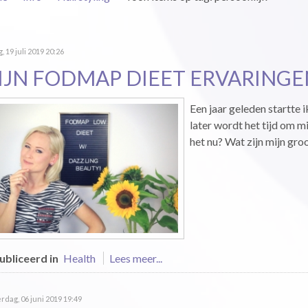
g, 19 juli 2019 20:26
IJN FODMAP DIEET ERVARINGEN
Een jaar geleden startte
later wordt het tijd om m
het nu? Wat zijn mijn groo
bliceerd in
Health
Lees meer...
dag, 06 juni 2019 19:49