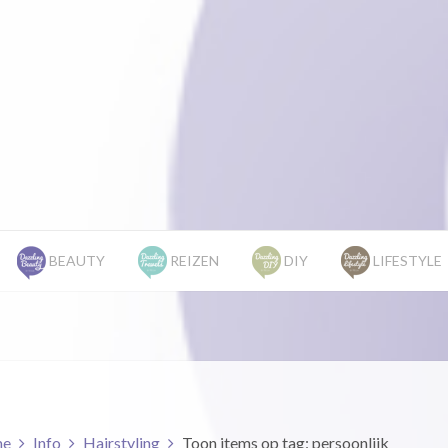
BEAUTY
REIZEN
DIY
LIFESTYLE
e
Info
Hairstyling
Toon items op tag: persoonlijk