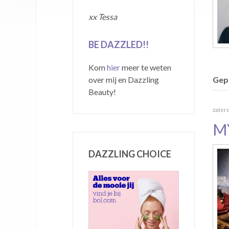
xx Tessa
BE DAZZLED!!
Kom
hier
meer te weten
over mij en Dazzling
Gepu
Beauty!
zater
M
DAZZLING CHOICE