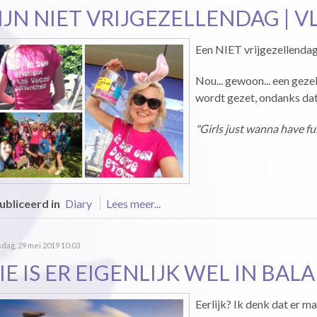
IJN NIET VRIJGEZELLENDAG | V
Een NIET vrijgezellendag
Nou... gewoon... een geze
wordt gezet, ondanks dat
"Girls just wanna have fu
bliceerd in
Diary
Lees meer...
ag, 29 mei 2019 10:03
E IS ER EIGENLIJK WEL IN BAL
Eerlijk? Ik denk dat er m