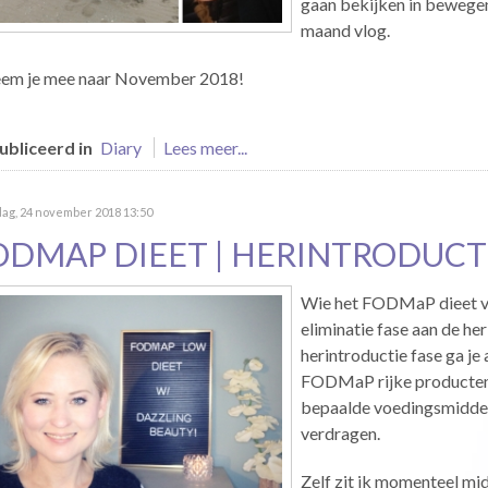
gaan bekijken in bewegen
maand vlog.
eem je mee naar November 2018!
bliceerd in
Diary
Lees meer...
ag, 24 november 2018 13:50
ODMAP DIEET | HERINTRODUCTI
Wie het FODMaP dieet vol
eliminatie fase aan de he
herintroductie fase ga je
FODMaP rijke producten. 
bepaalde voedingsmiddele
verdragen.
Zelf zit ik momenteel mi