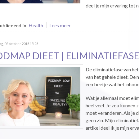
deel je mijn ervaring tot 
bliceerd in
Health
Lees meer...
g, 02 oktober 2018 15:28
ODMAP DIEET | ELIMINATIEFAS
De eliminatiefase van he
van het gehele dieet. De 
een beetje wat het inhoud
Wat je allemaal moet elim
heel veel. Je zou kunnen 
moet veranderen. Als je da
geen zin. Mijn eliminatie
artikel deel ik je mijn erva