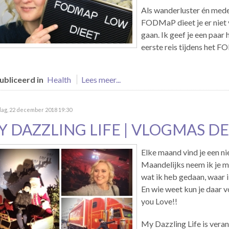
Als wanderluster én med
FODMaP dieet je er niet 
gaan. Ik geef je een paar 
eerste reis tijdens het
bliceerd in
Health
Lees meer...
dag, 22 december 2018 19:30
Y DAZZLING LIFE | VLOGMAS D
Elke maand vind je een n
Maandelijks neem ik je mee
wat ik heb gedaan, waar 
En wie weet kun je daar vo
you Love!!
My Dazzling Life is veran