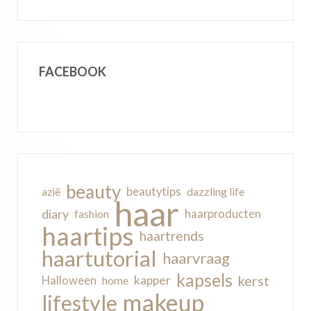
FACEBOOK
beauty
beautytips
dazzling life
azië
haar
diary
haarproducten
fashion
haartips
haartrends
haartutorial
haarvraag
kapsels
kerst
kapper
Halloween
home
makeup
lifestyle