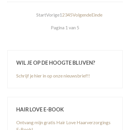
Start
Vorige
1
2
3
4
5
Volgende
Einde
Pagina 1 van 5
WIL JE OP DE HOOGTE BLIJVEN?
Schrijf je hier in op onze nieuwsbrief!!
HAIR LOVE E-BOOK
Ontvang mijn gratis Hair Love Haarverzorgings
E-Book!