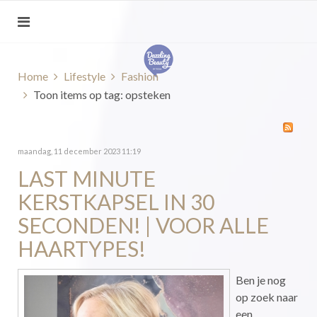
Home
Lifestyle
Fashion
Toon items op tag: opsteken
maandag, 11 december 2023 11:19
LAST MINUTE
KERSTKAPSEL IN 30
SECONDEN! | VOOR ALLE
HAARTYPES!
Ben je nog
op zoek naar
een