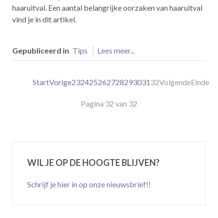
haaruitval. Een aantal belangrijke oorzaken van haaruitval
vind je in dit artikel.
Gepubliceerd in
Tips
Lees meer...
Start
Vorige
23
24
25
26
27
28
29
30
31
32
Volgende
Einde
Pagina 32 van 32
WIL JE OP DE HOOGTE BLIJVEN?
Schrijf je hier in op onze nieuwsbrief!!