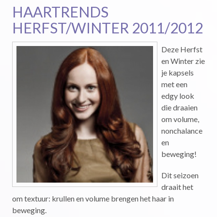
HAARTRENDS
HERFST/WINTER 2011/2012
Deze Herfst
en Winter zie
je kapsels
met een
edgy look
die draaien
om volume,
nonchalance
en
beweging!
Dit seizoen
draait het
om textuur: krullen en volume brengen het haar in
beweging.