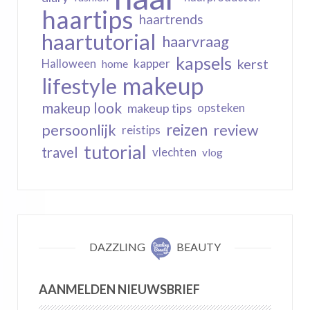
haartips
haartrends
haartutorial
haarvraag
kapsels
kerst
kapper
Halloween
home
makeup
lifestyle
makeup look
makeup tips
opsteken
reizen
persoonlijk
review
reistips
tutorial
travel
vlechten
vlog
DAZZLING
BEAUTY
AANMELDEN NIEUWSBRIEF