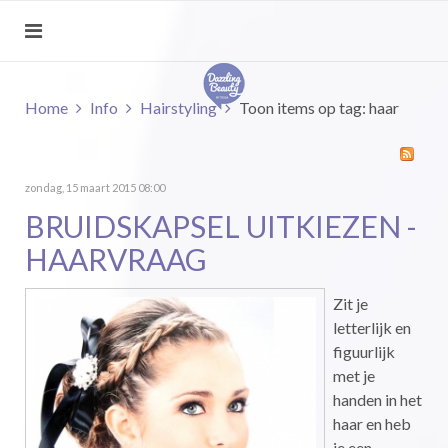
Home
Info
Hairstyling
Toon items op tag: haar
zondag, 15 maart 2015 08:00
BRUIDSKAPSEL UITKIEZEN -
HAARVRAAG
Zit je
letterlijk en
figuurlijk
met je
handen in het
haar en heb
je een