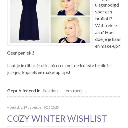
uitgenodigd
voor een
bruiloft?
Wat trek je
aan? Hoe
doe je je haar
en make-up?
Geen paniek!!
Laat je in dit artikel inspireren met de leukste bruiloft
jurkjes, kapsels en make-up tips!
Gepubliceerd in
Fashion
Lees meer...
woensdag, 19 december 2018 20:25
COZY WINTER WISHLIST