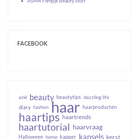
ASMR Filmpje Beauty Stuff
FACEBOOK
beauty
beautytips
dazzling life
azië
haar
diary
haarproducten
fashion
haartips
haartrends
haartutorial
haarvraag
kapsels
kerst
kapper
Halloween
home