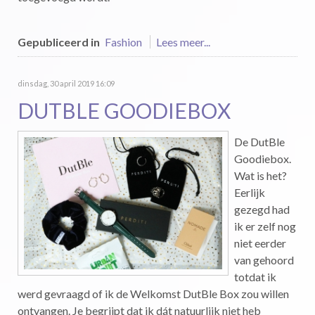
Gepubliceerd in
Fashion
Lees meer...
dinsdag, 30 april 2019 16:09
DUTBLE GOODIEBOX
De DutBle
Goodiebox.
Wat is het?
Eerlijk
gezegd had
ik er zelf nog
niet eerder
van gehoord
totdat ik
werd gevraagd of ik de Welkomst DutBle Box zou willen
ontvangen. Je begrijpt dat ik dát natuurlijk niet heb