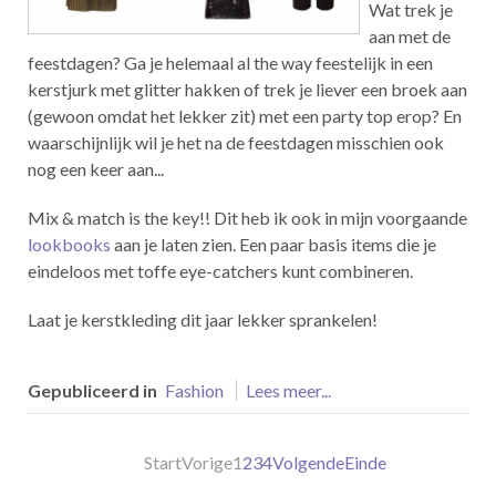
Wat trek je
aan met de
feestdagen? Ga je helemaal al the way feestelijk in een
kerstjurk met glitter hakken of trek je liever een broek aan
(gewoon omdat het lekker zit) met een party top erop? En
waarschijnlijk wil je het na de feestdagen misschien ook
nog een keer aan...
Mix & match is the key!! Dit heb ik ook in mijn voorgaande
lookbooks
aan je laten zien. Een paar basis items die je
eindeloos met toffe eye-catchers kunt combineren.
Laat je kerstkleding dit jaar lekker sprankelen!
Gepubliceerd in
Fashion
Lees meer...
Start
Vorige
1
2
3
4
Volgende
Einde