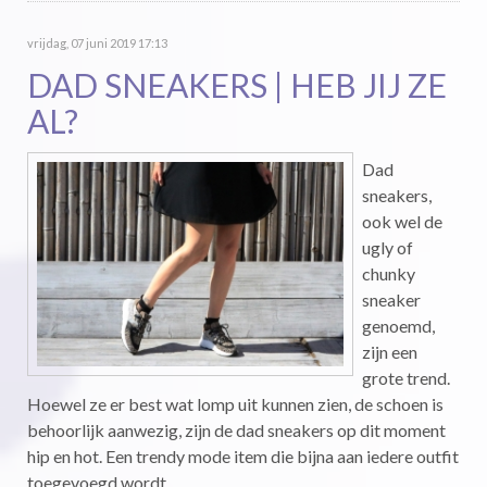
vrijdag, 07 juni 2019 17:13
DAD SNEAKERS | HEB JIJ ZE
AL?
Dad
sneakers,
ook wel de
ugly of
chunky
sneaker
genoemd,
zijn een
grote trend.
Hoewel ze er best wat lomp uit kunnen zien, de schoen is
behoorlijk aanwezig, zijn de dad sneakers op dit moment
hip en hot. Een trendy mode item die bijna aan iedere outfit
toegevoegd wordt.