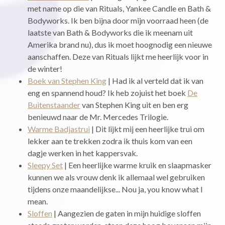
met name op die van Rituals, Yankee Candle en Bath &
Bodyworks. Ik ben bijna door mijn voorraad heen (de
laatste van Bath & Bodyworks die ik meenam uit
Amerika brand nu), dus ik moet hoognodig een nieuwe
aanschaffen. Deze van Rituals lijkt me heerlijk voor in
de winter!
Boek van Stephen King
| Had ik al verteld dat ik van
eng en spannend houd? Ik heb zojuist het boek
De
Buitenstaander
van Stephen King uit en ben erg
benieuwd naar de Mr. Mercedes Trilogie.
Warme Badjastrui
| Dit lijkt mij een heerlijke trui om
lekker aan te trekken zodra ik thuis kom van een
dagje werken in het kappersvak.
Sleepy Set
| Een heerlijke warme kruik en slaapmasker
kunnen we als vrouw denk ik allemaal wel gebruiken
tijdens onze maandelijkse... Nou ja, you know what I
mean.
Sloffen
| Aangezien de gaten in mijn huidige sloffen