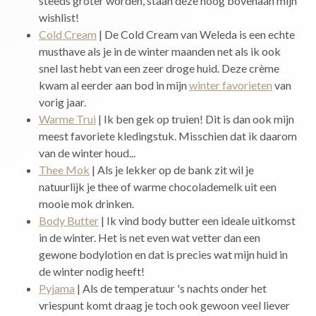
steeds groter worden, staan deze hoog bovenaan mijn
wishlist!
Cold Cream
| De Cold Cream van Weleda is een echte
musthave als je in de winter maanden net als ik ook
snel last hebt van een zeer droge huid. Deze crème
kwam al eerder aan bod in mijn
winter favorieten
van
vorig jaar.
Warme Trui
| Ik ben gek op truien! Dit is dan ook mijn
meest favoriete kledingstuk. Misschien dat ik daarom
van de winter houd...
Thee Mok
| Als je lekker op de bank zit wil je
natuurlijk je thee of warme chocolademelk uit een
mooie mok drinken.
Body Butter
| Ik vind body butter een ideale uitkomst
in de winter. Het is net even wat vetter dan een
gewone bodylotion en dat is precies wat mijn huid in
de winter nodig heeft!
Pyjama
| Als de temperatuur 's nachts onder het
vriespunt komt draag je toch ook gewoon veel liever