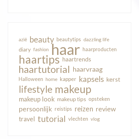
beauty
beautytips
dazzling life
azië
haar
diary
haarproducten
fashion
haartips
haartrends
haartutorial
haarvraag
kapsels
kerst
kapper
Halloween
home
makeup
lifestyle
makeup look
makeup tips
opsteken
reizen
persoonlijk
review
reistips
tutorial
travel
vlechten
vlog