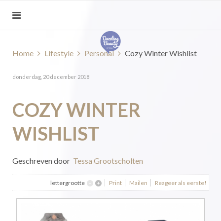
Home
Lifestyle
Personal
Cozy Winter Wishlist
donderdag, 20 december 2018
COZY WINTER
WISHLIST
Geschreven door
Tessa Grootscholten
lettergrootte
Print
Mailen
Reageer als eerste!