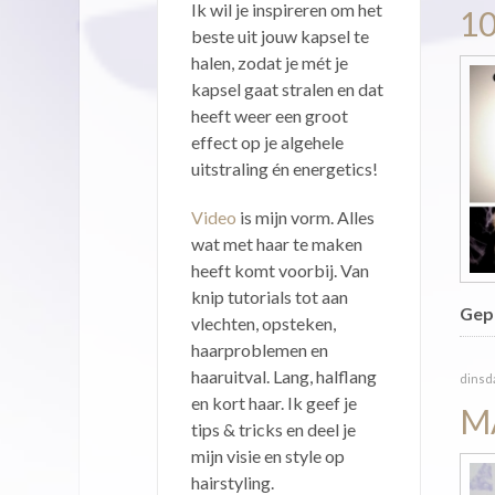
Ik wil je inspireren om het
1
beste uit jouw kapsel te
halen, zodat je mét je
kapsel gaat stralen en dat
heeft weer een groot
effect op je algehele
uitstraling én energetics!
Video
is mijn vorm. Alles
wat met haar te maken
heeft komt voorbij. Van
knip tutorials tot aan
Gepu
vlechten, opsteken,
haarproblemen en
haaruitval. Lang, halflang
dinsda
en kort haar. Ik geef je
M
tips & tricks en deel je
mijn visie en style op
hairstyling.