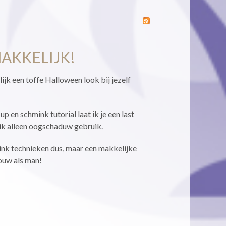
AKKELIJK!
ijk een toffe Halloween look bij jezelf
 en schmink tutorial laat ik je een last
 ik alleen oogschaduw gebruik.
nk technieken dus, maar een makkelijke
ouw als man!