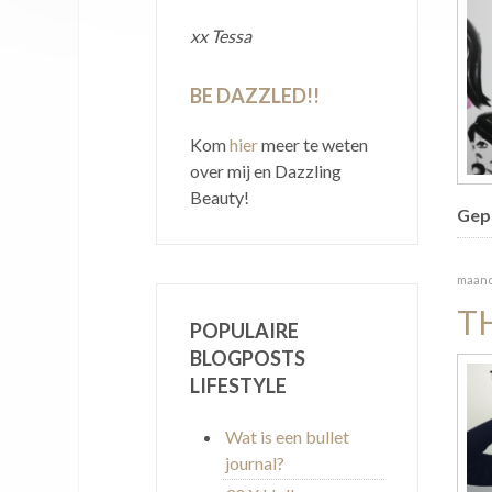
xx Tessa
BE DAZZLED!!
Kom
hier
meer te weten
over mij en Dazzling
Beauty!
Gepu
maand
T
POPULAIRE
BLOGPOSTS
LIFESTYLE
Wat is een bullet
journal?