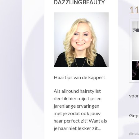
DAZZLING BEAUTY
1
Haartips van de kapper!
Als allround hairstylist
voor
deel ik hier mijn tips en
jarenlange ervaringen
met je zodat ook jouw
Gepu
haar perfect zit! Want als
je haar niet lekker zit...
dinsda