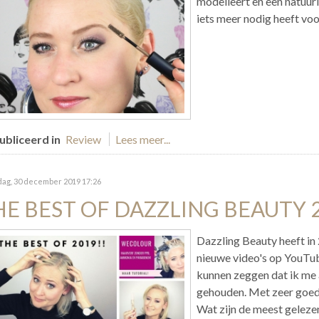
modelleert en een natuur
iets meer nodig heeft voo
bliceerd in
Review
Lees meer...
ag, 30 december 2019 17:26
HE BEST OF DAZZLING BEAUTY 
Dazzling Beauty heeft in
nieuwe video's op YouTu
kunnen zeggen dat ik me
gehouden. Met zeer goede 
Wat zijn de meest gelezen