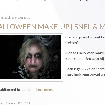
g, 25 oktober 2021 15:32
ALLOWEEN MAKE-UP | SNEL & M
Hoe kun je snel en makkel
creëren?
In deze Halloween make-up
minute look zien waarbij
Geen ingewikkelde schmi
scary look voor zowel vr
bliceerd in
Looks
Lees meer...
ag, 16 oktober 2021 10:19