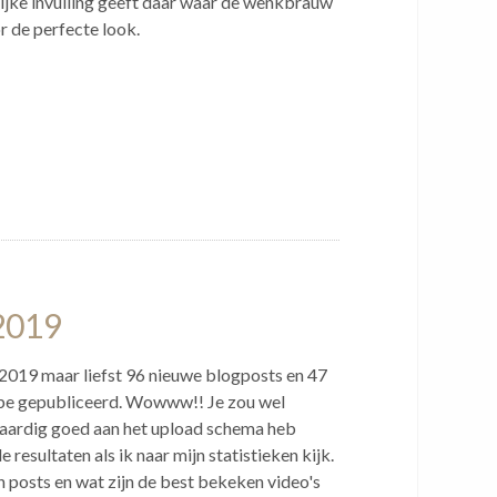
lijke invulling geeft daar waar de wenkbrauw
r de perfecte look.
2019
 2019 maar liefst 96 nieuwe blogposts en 47
be gepubliceerd. Wowww!! Je zou wel
 aardig goed aan het upload schema heb
resultaten als ik naar mijn statistieken kijk.
 posts en wat zijn de best bekeken video's