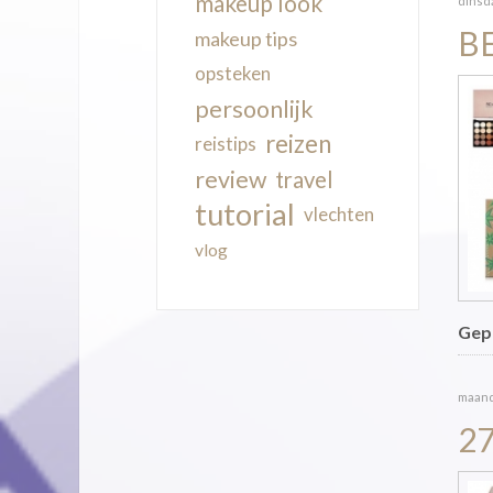
makeup look
dinsd
B
makeup tips
opsteken
persoonlijk
reizen
reistips
review
travel
tutorial
vlechten
vlog
Gepu
maand
2