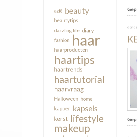
beauty
Gepu
azië
beautytips
donde
diary
dazzling life
haar
K
fashion
haarproducten
haartips
haartrends
haartutorial
haarvraag
Halloween
home
kapsels
kapper
lifestyle
kerst
Gepu
makeup