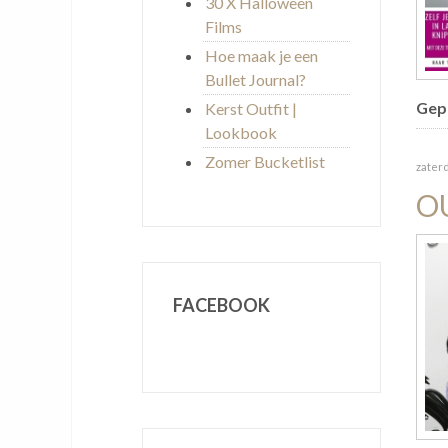
30 X Halloween
Films
Hoe maak je een
Bullet Journal?
Gepu
Kerst Outfit |
Lookbook
Zomer Bucketlist
zater
O
FACEBOOK