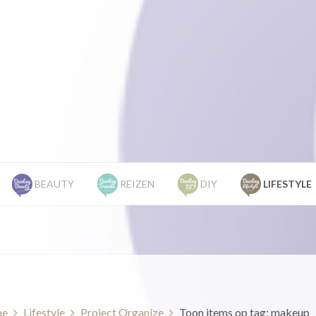
BEAUTY
REIZEN
DIY
LIFESTYLE
e
Lifestyle
Project Organize
Toon items op tag: makeup