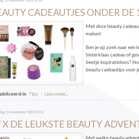
ag, 12 november 2019 16:30
EAUTY CADEAUTJES ONDER DE 
Met deze beauty cadeaus 
maken!
Ben je op zoek naar een 
Sinterklaas cadeau of ge
beetje inspiratieloos? No 
beauty cadeautips voor je
bliceerd in
Tips
Lees meer...
ag, 11 november 2019 15:12
7 X DE LEUKSTE BEAUTY ADVE
Met welke beauty adventsk