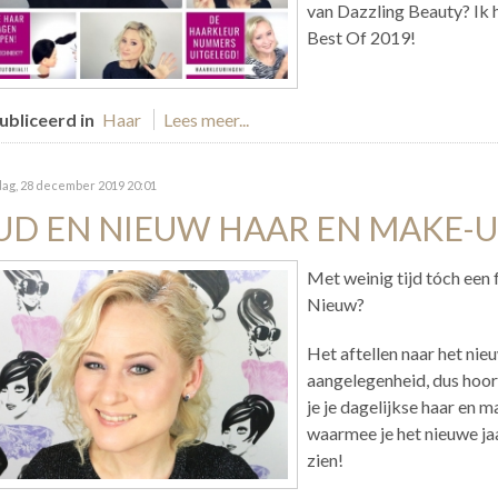
van Dazzling Beauty? Ik h
Best Of 2019!
bliceerd in
Haar
Lees meer...
dag, 28 december 2019 20:01
UD EN NIEUW HAAR EN MAKE-U
Met weinig tijd tóch een
Nieuw?
Het aftellen naar het nieu
aangelegenheid, dus hoort
je je dagelijkse haar en 
waarmee je het nieuwe jaar 
zien!