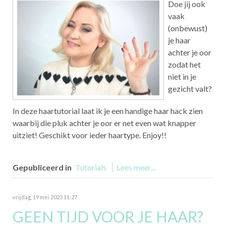
Doe jij ook
vaak
(onbewust)
je haar
achter je oor
zodat het
niet in je
gezicht valt?
In deze haartutorial laat ik je een handige haar hack zien
waarbij die pluk achter je oor er net even wat knapper
uitziet! Geschikt voor ieder haartype. Enjoy!!
Gepubliceerd in
Tutorials
Lees meer...
vrijdag, 19 mei 2023 11:27
GEEN TIJD VOOR JE HAAR?