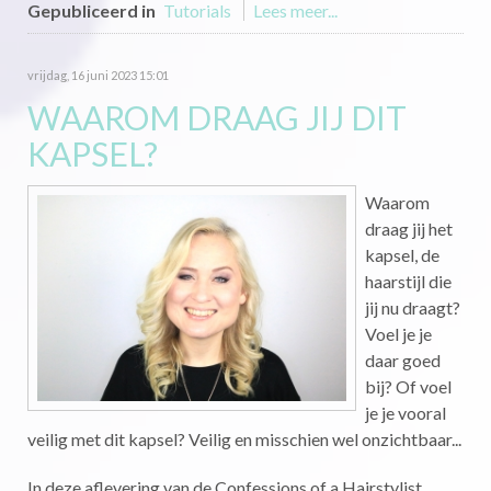
Gepubliceerd in
Tutorials
Lees meer...
vrijdag, 16 juni 2023 15:01
WAAROM DRAAG JIJ DIT
KAPSEL?
Waarom
draag jij het
kapsel, de
haarstijl die
jij nu draagt?
Voel je je
daar goed
bij? Of voel
je je vooral
veilig met dit kapsel? Veilig en misschien wel onzichtbaar...
In deze aflevering van de Confessions of a Hairstylist