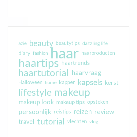
beauty
beautytips
dazzling life
azië
haar
diary
haarproducten
fashion
haartips
haartrends
haartutorial
haarvraag
kapsels
kerst
kapper
Halloween
home
makeup
lifestyle
makeup look
makeup tips
opsteken
reizen
persoonlijk
review
reistips
tutorial
travel
vlechten
vlog