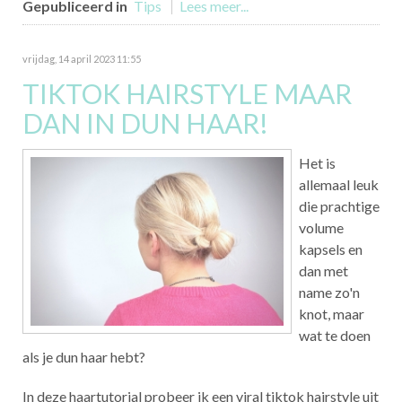
Gepubliceerd in
Tips
Lees meer...
vrijdag, 14 april 2023 11:55
TIKTOK HAIRSTYLE MAAR
DAN IN DUN HAAR!
Het is
allemaal leuk
die prachtige
volume
kapsels en
dan met
name zo'n
knot, maar
wat te doen
als je dun haar hebt?
In deze haartutorial probeer ik een viral tiktok hairstyle uit