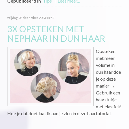
Gepubliceerd in
Tips
Lees meer...
vrijdag, 08 december 2023 14:52
3X OPSTEKEN MET
NEPHAAR IN DUN HAAR
Opsteken
met meer
volume in
dun haar doe
je op deze
manier →
Gebruik een
haarstukje
met elastiek!
Hoe je dat doet laat ik aan je zien in deze haartutorial.