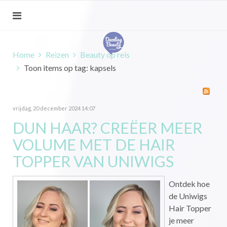
Home
Reizen
Beauty op reis
Toon items op tag: kapsels
vrijdag, 20 december 2024 14:07
DUN HAAR? CREËER MEER
VOLUME MET DE HAIR
TOPPER VAN UNIWIGS
Ontdek hoe
de Uniwigs
Hair Topper
je meer