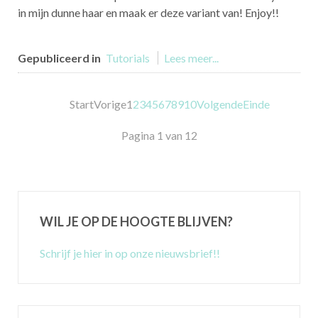
in mijn dunne haar en maak er deze variant van! Enjoy!!
Gepubliceerd in
Tutorials
Lees meer...
Start
Vorige
1
2
3
4
5
6
7
8
9
10
Volgende
Einde
Pagina 1 van 12
WIL JE OP DE HOOGTE BLIJVEN?
Schrijf je hier in op onze nieuwsbrief!!