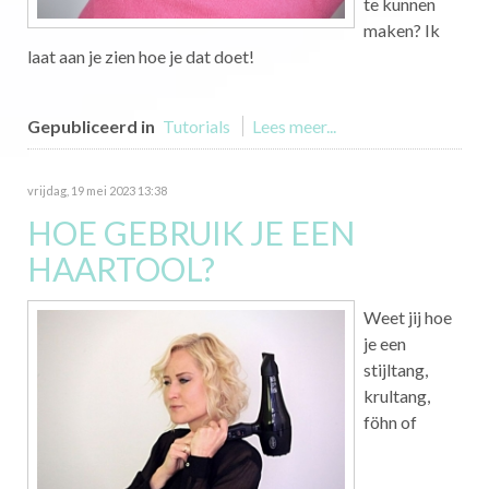
te kunnen
maken? Ik
laat aan je zien hoe je dat doet!
Gepubliceerd in
Tutorials
Lees meer...
vrijdag, 19 mei 2023 13:38
HOE GEBRUIK JE EEN
HAARTOOL?
Weet jij hoe
je een
stijltang,
krultang,
föhn of