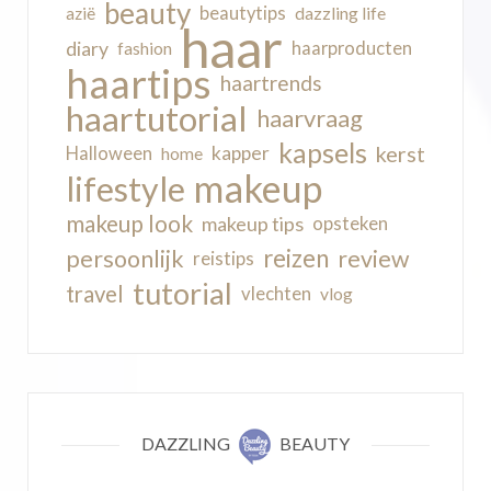
beauty
beautytips
dazzling life
azië
haar
diary
haarproducten
fashion
haartips
haartrends
haartutorial
haarvraag
kapsels
kerst
kapper
Halloween
home
makeup
lifestyle
makeup look
makeup tips
opsteken
reizen
persoonlijk
review
reistips
tutorial
travel
vlechten
vlog
DAZZLING
BEAUTY