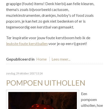
grappige (foute) items! Denk hierbij aan felle kleuren,
thema's zoals bijvoorbeeld cactussen,
muziekinstrumenten, drankjes, hobby's of food zoals
popcorn, je kan het zo gek niet bedenken of er is
tegenwoordig een kerstbal van gemaakt.
Ter inspiratie voor jouw foute kerstboom heb ik de
leukste foute kerstballen
voor je op een rij gezet!
Gepubliceerd in
Home
Lees meer...
zondag, 29 oktober 2017 13:24
POMPOEN UITHOLLEN
Een
pompoen
uithollen, hoe