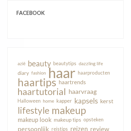
FACEBOOK
beauty
beautytips
dazzling life
azië
haar
diary
haarproducten
fashion
haartips
haartrends
haartutorial
haarvraag
kapsels
kerst
kapper
Halloween
home
makeup
lifestyle
makeup look
makeup tips
opsteken
reizen
persoonlijk
review
reistips