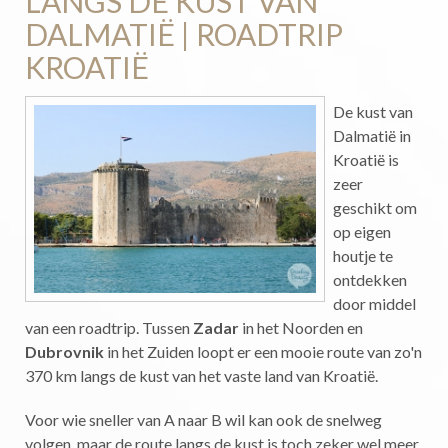
LANGS DE KUST VAN
DALMATIË | ROADTRIP
KROATIË
De kust van
Dalmatië in
Kroatië is
zeer
geschikt om
op eigen
houtje te
ontdekken
door middel
van een roadtrip. Tussen
Zadar
in het Noorden en
Dubrovnik
in het Zuiden loopt er een mooie route van zo'n
370 km langs de kust van het vaste land van Kroatië.
Voor wie sneller van A naar B wil kan ook de snelweg
volgen, maar de route langs de kust is toch zeker wel meer