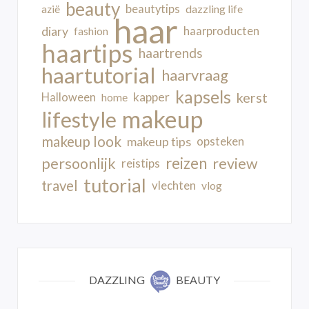
beauty
beautytips
dazzling life
azië
haar
diary
haarproducten
fashion
haartips
haartrends
haartutorial
haarvraag
kapsels
kerst
kapper
Halloween
home
makeup
lifestyle
makeup look
makeup tips
opsteken
reizen
persoonlijk
review
reistips
tutorial
travel
vlechten
vlog
DAZZLING
BEAUTY