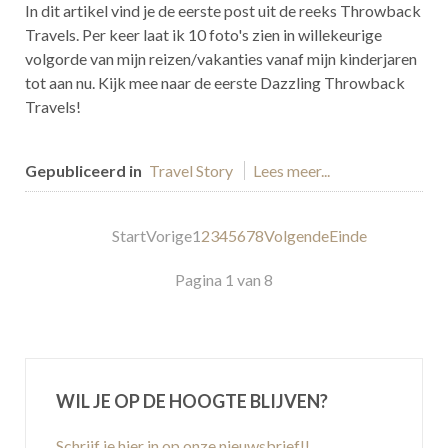
In dit artikel vind je de eerste post uit de reeks Throwback
Travels. Per keer laat ik 10 foto's zien in willekeurige
volgorde van mijn reizen/vakanties vanaf mijn kinderjaren
tot aan nu. Kijk mee naar de eerste Dazzling Throwback
Travels!
Gepubliceerd in
Travel Story
Lees meer...
Start
Vorige
1
2
3
4
5
6
7
8
Volgende
Einde
Pagina 1 van 8
WIL JE OP DE HOOGTE BLIJVEN?
Schrijf je hier in op onze nieuwsbrief!!