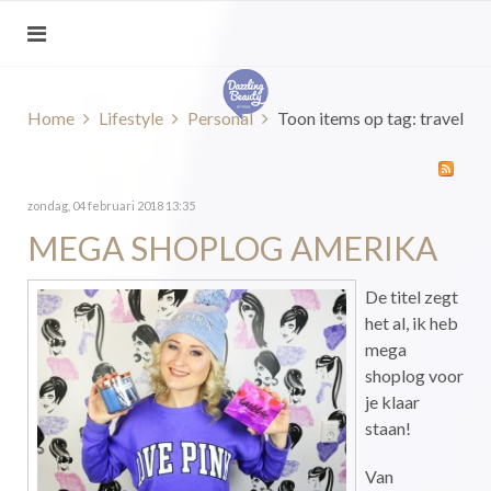
Home
Lifestyle
Personal
Toon items op tag: travel
zondag, 04 februari 2018 13:35
MEGA SHOPLOG AMERIKA
De titel zegt
het al, ik heb
mega
shoplog voor
je klaar
staan!
Van