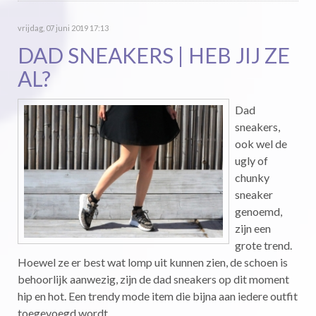
vrijdag, 07 juni 2019 17:13
DAD SNEAKERS | HEB JIJ ZE
AL?
Dad
sneakers,
ook wel de
ugly of
chunky
sneaker
genoemd,
zijn een
grote trend.
Hoewel ze er best wat lomp uit kunnen zien, de schoen is
behoorlijk aanwezig, zijn de dad sneakers op dit moment
hip en hot. Een trendy mode item die bijna aan iedere outfit
toegevoegd wordt.