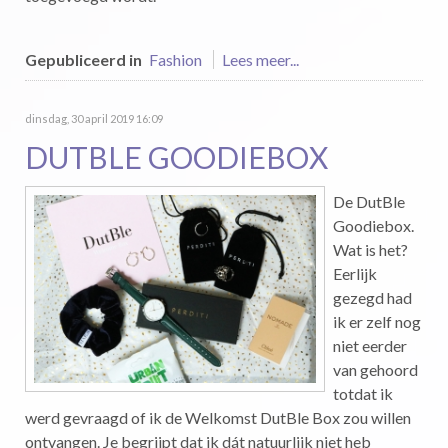
Gepubliceerd in
Fashion
Lees meer...
dinsdag, 30 april 2019 16:09
DUTBLE GOODIEBOX
De DutBle
Goodiebox.
Wat is het?
Eerlijk
gezegd had
ik er zelf nog
niet eerder
van gehoord
totdat ik
werd gevraagd of ik de Welkomst DutBle Box zou willen
ontvangen. Je begrijpt dat ik dát natuurlijk niet heb