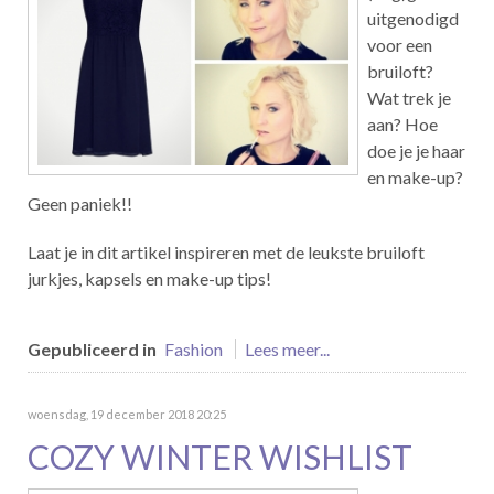
uitgenodigd
voor een
bruiloft?
Wat trek je
aan? Hoe
doe je je haar
en make-up?
Geen paniek!!
Laat je in dit artikel inspireren met de leukste bruiloft
jurkjes, kapsels en make-up tips!
Gepubliceerd in
Fashion
Lees meer...
woensdag, 19 december 2018 20:25
COZY WINTER WISHLIST