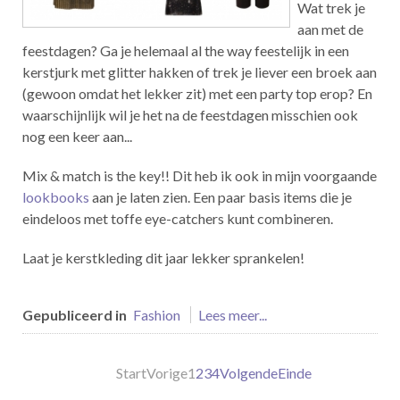
Wat trek je
aan met de
feestdagen? Ga je helemaal al the way feestelijk in een
kerstjurk met glitter hakken of trek je liever een broek aan
(gewoon omdat het lekker zit) met een party top erop? En
waarschijnlijk wil je het na de feestdagen misschien ook
nog een keer aan...
Mix & match is the key!! Dit heb ik ook in mijn voorgaande
lookbooks
aan je laten zien. Een paar basis items die je
eindeloos met toffe eye-catchers kunt combineren.
Laat je kerstkleding dit jaar lekker sprankelen!
Gepubliceerd in
Fashion
Lees meer...
Start
Vorige
1
2
3
4
Volgende
Einde