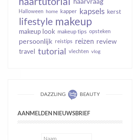
haartutorial
haarvraag
kapsels
kerst
kapper
Halloween
home
makeup
lifestyle
makeup look
makeup tips
opsteken
reizen
persoonlijk
review
reistips
tutorial
travel
vlechten
vlog
DAZZLING
BEAUTY
AANMELDEN NIEUWSBRIEF