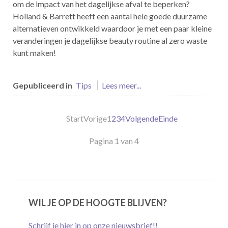
om de impact van het dagelijkse afval te beperken?
Holland & Barrett heeft een aantal hele goede duurzame
alternatieven ontwikkeld waardoor je met een paar kleine
veranderingen je dagelijkse beauty routine al zero waste
kunt maken!
Gepubliceerd in
Tips
Lees meer...
Start
Vorige
1
2
3
4
Volgende
Einde
Pagina 1 van 4
WIL JE OP DE HOOGTE BLIJVEN?
Schrijf je hier in op onze nieuwsbrief!!