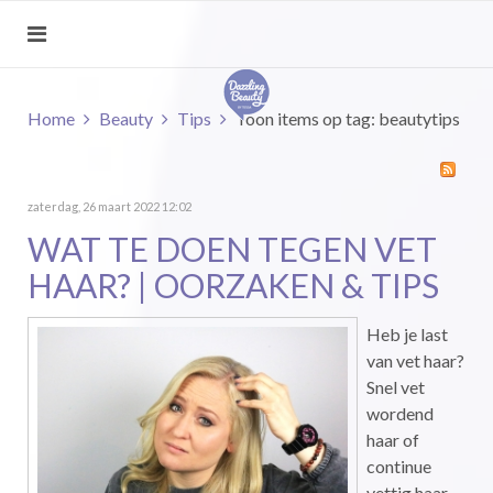
Home
Beauty
Tips
Toon items op tag: beautytips
zaterdag, 26 maart 2022 12:02
WAT TE DOEN TEGEN VET
HAAR? | OORZAKEN & TIPS
Heb je last
van vet haar?
Snel vet
wordend
haar of
continue
vettig haar