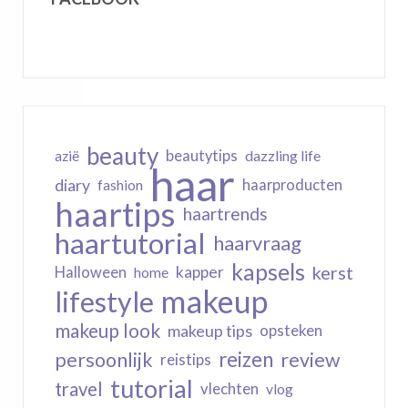
beauty
beautytips
dazzling life
azië
haar
diary
haarproducten
fashion
haartips
haartrends
haartutorial
haarvraag
kapsels
kerst
kapper
Halloween
home
makeup
lifestyle
makeup look
makeup tips
opsteken
reizen
persoonlijk
review
reistips
tutorial
travel
vlechten
vlog