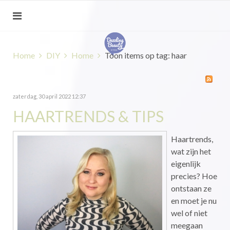
Home
DIY
Home
Toon items op tag: haar
zaterdag, 30 april 2022 12:37
HAARTRENDS & TIPS
Haartrends,
wat zijn het
eigenlijk
precies? Hoe
ontstaan ze
en moet je nu
wel of niet
meegaan