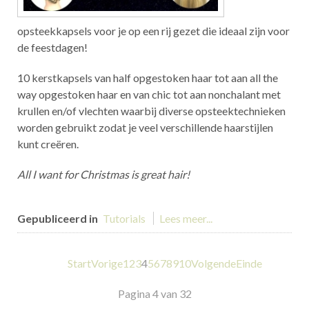
opsteekkapsels voor je op een rij gezet die ideaal zijn voor
de feestdagen!
10 kerstkapsels van half opgestoken haar tot aan all the
way opgestoken haar en van chic tot aan nonchalant met
krullen en/of vlechten waarbij diverse opsteektechnieken
worden gebruikt zodat je veel verschillende haarstijlen
kunt creëren.
All I want for Christmas is great hair!
Gepubliceerd in
Tutorials
Lees meer...
Start
Vorige
1
2
3
4
5
6
7
8
9
10
Volgende
Einde
Pagina 4 van 32