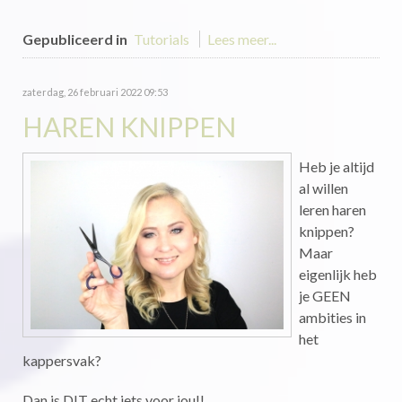
Gepubliceerd in
Tutorials
Lees meer...
zaterdag, 26 februari 2022 09:53
HAREN KNIPPEN
Heb je altijd
al willen
leren haren
knippen?
Maar
eigenlijk heb
je GEEN
ambities in
het
kappersvak?
Dan is DIT echt iets voor jou!!