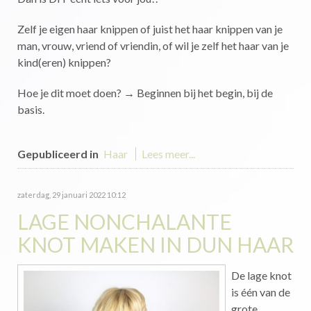
Zelf je eigen haar knippen of juist het haar knippen van je
man, vrouw, vriend of vriendin, of wil je zelf het haar van je
kind(eren) knippen?
Hoe je dit moet doen? → Beginnen bij het begin, bij de
basis.
Gepubliceerd in
Haar
Lees meer...
zaterdag, 29 januari 2022 10:12
LAGE NONCHALANTE
KNOT MAKEN IN DUN HAAR
De lage knot
is één van de
grote