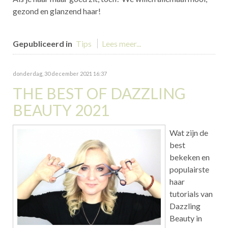
gezond en glanzend haar!
Gepubliceerd in
Tips
Lees meer...
donderdag, 30 december 2021 16:37
THE BEST OF DAZZLING
BEAUTY 2021
Wat zijn de
best
bekeken en
populairste
haar
tutorials van
Dazzling
Beauty in