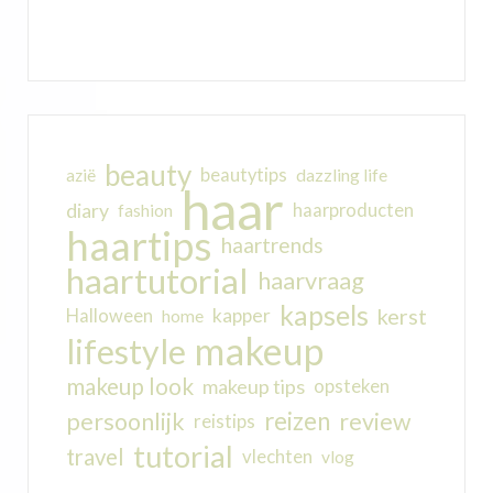
beauty
beautytips
dazzling life
azië
haar
diary
haarproducten
fashion
haartips
haartrends
haartutorial
haarvraag
kapsels
kerst
kapper
Halloween
home
makeup
lifestyle
makeup look
makeup tips
opsteken
reizen
persoonlijk
review
reistips
tutorial
travel
vlechten
vlog