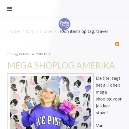
Home
DIY
Home
Toon items op tag: travel
zondag, 04 februari 2018 13:35
MEGA SHOPLOG AMERIKA
De titel zegt
het al, ik heb
mega
shoplog voor
je klaar
staan!
Van