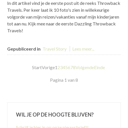
In dit artikel vind je de eerste post uit de reeks Throwback
Travels. Per keer laat ik 10 foto's zien in willekeurige
volgorde van mijn reizen/vakanties vanaf mijn kinderjaren
tot aan nu. Kijk mee naar de eerste Dazzling Throwback
Travels!
Gepubliceerd in
Travel Story
Lees meer...
Start
Vorige
1
2
3
4
5
6
7
8
Volgende
Einde
Pagina 1 van 8
WIL JE OP DE HOOGTE BLIJVEN?
Schrijf je hier in op onze nieuwsbrief!!