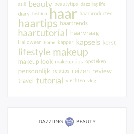
beauty
beautytips
dazzling life
azië
haar
diary
haarproducten
fashion
haartips
haartrends
haartutorial
haarvraag
kapsels
kerst
kapper
Halloween
home
makeup
lifestyle
makeup look
makeup tips
opsteken
reizen
persoonlijk
review
reistips
tutorial
travel
vlechten
vlog
DAZZLING
BEAUTY