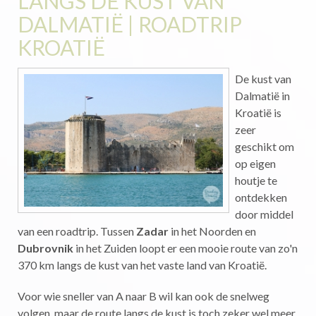
LANGS DE KUST VAN
DALMATIË | ROADTRIP
KROATIË
De kust van
Dalmatië in
Kroatië is
zeer
geschikt om
op eigen
houtje te
ontdekken
door middel
van een roadtrip. Tussen
Zadar
in het Noorden en
Dubrovnik
in het Zuiden loopt er een mooie route van zo'n
370 km langs de kust van het vaste land van Kroatië.
Voor wie sneller van A naar B wil kan ook de snelweg
volgen, maar de route langs de kust is toch zeker wel meer