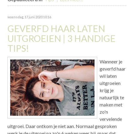
woensdag, 17 juni 2020 10:16
GEVERFD HAAR LATEN
UITGROEIEN | 3 HANDIGE
TIPS!
Wanneer je
geverfd haar
wil laten
uitgroeien
krijg je
natuurlijk te
maken met
zo'n
vervelende
uitgroei. Daar ontkom je niet aan. Normaal gesproken
werk je de uitgroei na zo'n 6 weken weer bij, maar dat