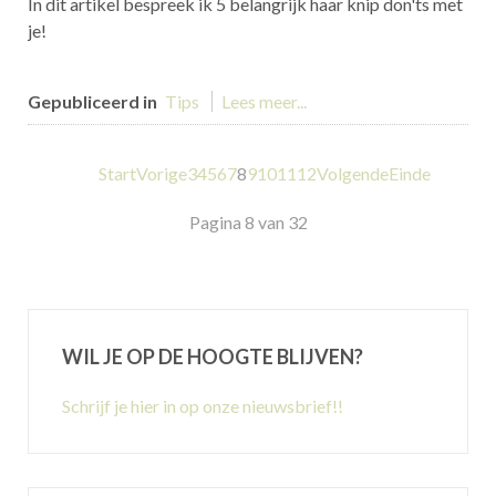
In dit artikel bespreek ik 5 belangrijk haar knip don'ts met
je!
Gepubliceerd in
Tips
Lees meer...
Start
Vorige
3
4
5
6
7
8
9
10
11
12
Volgende
Einde
Pagina 8 van 32
WIL JE OP DE HOOGTE BLIJVEN?
Schrijf je hier in op onze nieuwsbrief!!