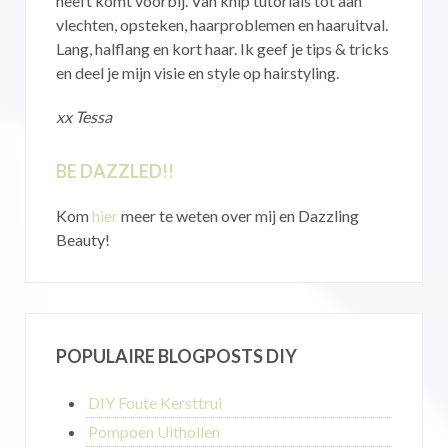
heeft komt voorbij. Van knip tutorials tot aan
vlechten, opsteken, haarproblemen en haaruitval.
Lang, halflang en kort haar. Ik geef je tips & tricks
en deel je mijn visie en style op hairstyling.
xx Tessa
BE DAZZLED!!
Kom
hier
meer te weten over mij en Dazzling
Beauty!
POPULAIRE BLOGPOSTS DIY
DIY Foute Kersttrui
Pompoen Uithollen