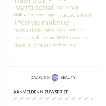
haartutorial
haarvraag
kapsels
kerst
kapper
Halloween
home
makeup
lifestyle
makeup look
makeup tips
opsteken
reizen
persoonlijk
review
reistips
tutorial
travel
vlechten
vlog
DAZZLING
BEAUTY
AANMELDEN NIEUWSBRIEF