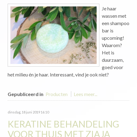
Je haar
wassen met
een shampoo
bar is
upcoming!
Waarom?
Het is
duurzaam,
goed voor
het milieu én je haar. Interessant, vind je ook niet?
Gepubliceerd in
Producten
Lees meer...
dinsdag, 18 juni 2019 16:10
KERATINE BEHANDELING
VOOR THUIS MET ZIAJA