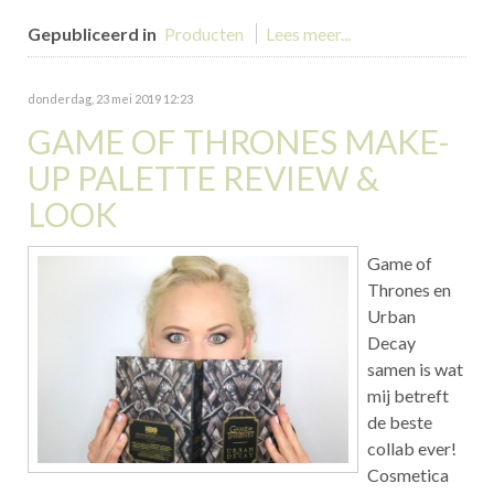
Gepubliceerd in
Producten
Lees meer...
donderdag, 23 mei 2019 12:23
GAME OF THRONES MAKE-
UP PALETTE REVIEW &
LOOK
Game of
Thrones en
Urban
Decay
samen is wat
mij betreft
de beste
collab ever!
Cosmetica