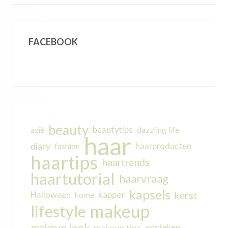
FACEBOOK
beauty
beautytips
dazzling life
azië
haar
diary
haarproducten
fashion
haartips
haartrends
haartutorial
haarvraag
kapsels
kerst
kapper
Halloween
home
makeup
lifestyle
makeup look
makeup tips
opsteken