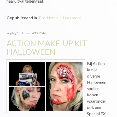
haaruitval tegengaat.
Gepubliceerd in
Producten
Lees meer...
vrijdag, 18 oktober 2019 19:44
ACTION MAKE-UP KIT
HALLOWEEN
Bij Action
kun je
diverse
Halloween
spullen
kopen
waaronder
ook een
Special FX