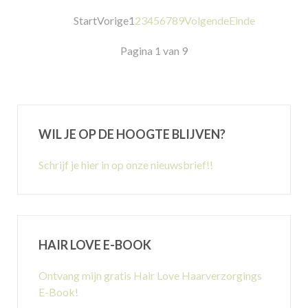
Start
Vorige
1
2
3
4
5
6
7
8
9
Volgende
Einde
Pagina 1 van 9
WIL JE OP DE HOOGTE BLIJVEN?
Schrijf je hier in op onze nieuwsbrief!!
HAIR LOVE E-BOOK
Ontvang mijn gratis Hair Love Haarverzorgings
E-Book!