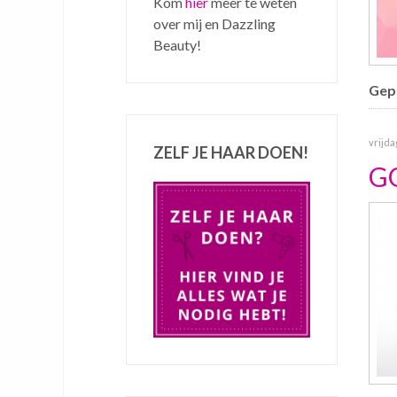
Kom
hier
meer te weten
over mij en Dazzling
Beauty!
Gepu
vrijda
ZELF JE HAAR DOEN!
G