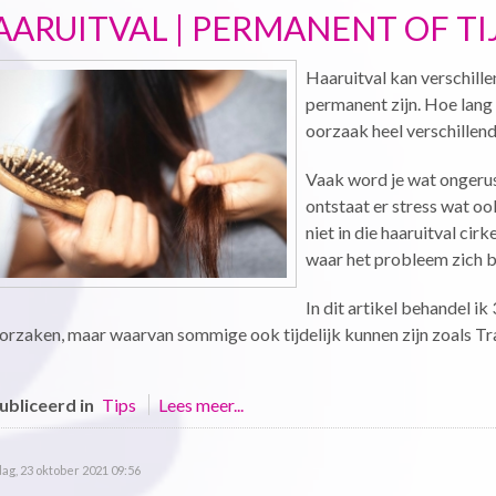
AARUITVAL | PERMANENT OF TIJ
Haaruitval kan verschille
permanent zijn. Hoe lang 
oorzaak heel verschillend
Vaak word je wat ongerus
ontstaat er stress wat o
niet in die haaruitval cirk
waar het probleem zich b
In dit artikel behandel i
orzaken, maar waarvan sommige ook tijdelijk kunnen zijn zoals Tr
bliceerd in
Tips
Lees meer...
ag, 23 oktober 2021 09:56