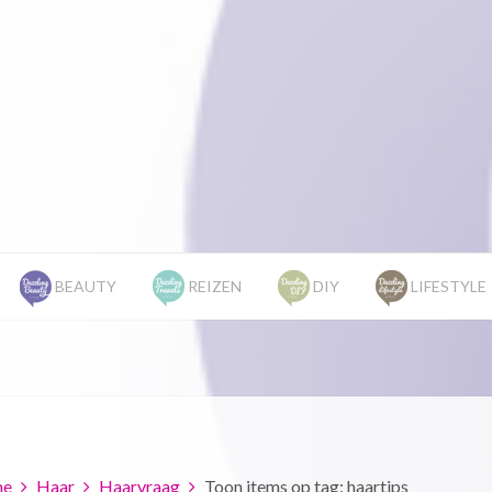
BEAUTY
REIZEN
DIY
LIFESTYLE
e
Haar
Haarvraag
Toon items op tag: haartips