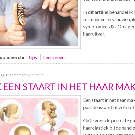
In dit artikel behandel i
bij mannen en vrouwen, ik
symptomen zijn. Ook geef 
haaruitval.
bliceerd in
Tips
Lees meer...
ag, 11 september 2021 12:15
X EEN STAART IN HET HAAR MA
Een staart in het haar mak
paardenstaart of zo'n toff
Ga je voor de perfecte p
haarelastiek bij de hand 
je gewoon eens iets ander