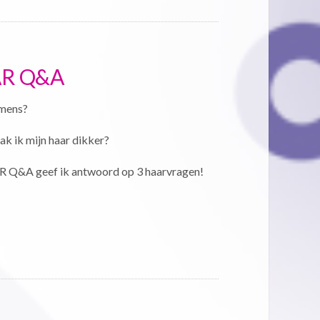
AR Q&A
 mens?
k ik mijn haar dikker?
Q&A geef ik antwoord op 3 haarvragen!