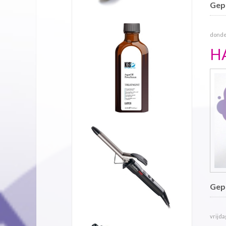
Gepu
donde
H
Gepu
vrijda