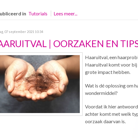
bliceerd in
Tutorials
Lees meer...
g, 07 september 2021 10:34
AARUITVAL | OORZAKEN EN TIP
Haaruitval, een haarprob
Haaruitval komt voor bij
grote impact hebben.
Wat is dé oplossing om ha
wondermiddel?
Voordat ik hier antwoord 
achter komt met welk typ
oorzaak daarvan is.