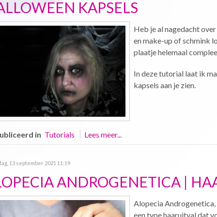
ALLOWEEN KAPSELS
Heb je al nagedacht over
en make-up of schmink lo
plaatje helemaal complee
In deze tutorial laat ik 
kapsels aan je zien.
bliceerd in
Tutorials
Lees meer...
ag, 13 september 2021 11:19
LOPECIA ANDROGENETICA | HA
Alopecia Androgenetica, 
een type haaruitval dat 