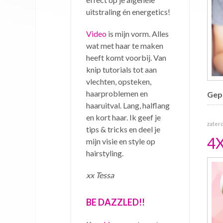
uitstraling én energetics!
Video
is mijn vorm. Alles
wat met haar te maken
heeft komt voorbij. Van
knip tutorials tot aan
vlechten, opsteken,
haarproblemen en
Gepu
haaruitval. Lang, halflang
en kort haar. Ik geef je
zaterd
tips & tricks en deel je
4
mijn visie en style op
hairstyling.
xx Tessa
BE DAZZLED!!