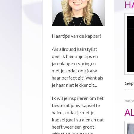
H
Haartips van de kapper!
Als allround hairstylist
deel ik hier mijn tips en
jarenlange ervaringen
met je zodat ook jouw
haar perfect zit! Want als
Gepu
je haar niet lekker zit...
Ik wil je inspireren om het
maand
beste uit jouw kapsel te
A
halen, zodat je mét je
kapsel gaat stralen en dat
heeft weer een groot
effect op je algehele