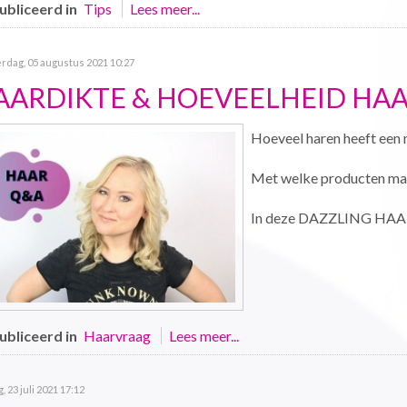
bliceerd in
Tips
Lees meer...
rdag, 05 augustus 2021 10:27
AARDIKTE & HOEVEELHEID HA
Hoeveel haren heeft een
Met welke producten maa
In deze DAZZLING HAAR 
bliceerd in
Haarvraag
Lees meer...
g, 23 juli 2021 17:12