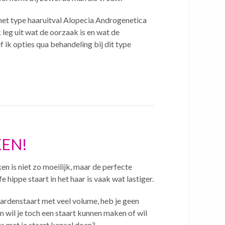
k het type haaruitval Alopecia Androgenetica
 leg uit wat de oorzaak is en wat de
ik opties qua behandeling bij dit type
KEN!
en is niet zo moeilijk, maar de perfecte
e hippe staart in het haar is vaak wat lastiger.
aardenstaart met veel volume, heb je geen
en wil je toch een staart kunnen maken of wil
s met je staart kapsel doen?