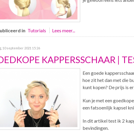
bliceerd in
Tutorials
Lees meer...
g, 10 september 2021 15:26
OEDKOPE KAPPERSSCHAAR | TE
Een goede kappersschaar
hoe zit het dan met die b
kunt kopen? De prijs is e
Kun je met een goedkope 
een fatsoenlijk kapsel kn
In dit artikel test ik 2 ka
bevindingen.