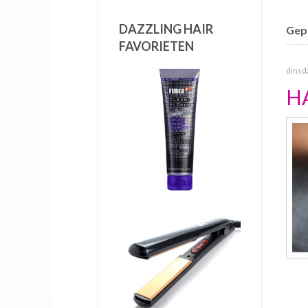
DAZZLING HAIR
Gepu
FAVORIETEN
dinsda
H