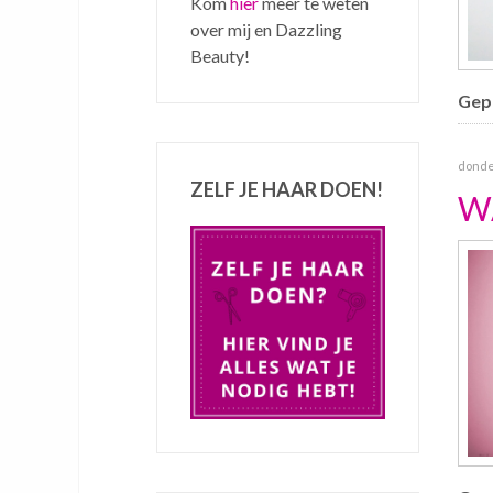
Kom
hier
meer te weten
over mij en Dazzling
Beauty!
Gepu
donder
ZELF JE HAAR DOEN!
W