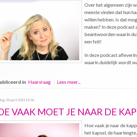
Over het algemeen zijn we
meeste vinden dat hun haa
willen hebben. Is dat moge
maken? In deze podcast a
beantwoorden waarin duid
een feit!
In deze podcast afleveri
waarin duidelijk wordt wat
bliceerd in
Haarvraag
Lees meer...
g, 03 april 2023 14:36
OE VAAK MOET JE NAAR DE KAP
Hoe vaak je naar de kapp
het kapsel, de haarlengte,