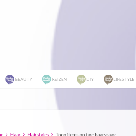
BEAUTY
REIZEN
DIY
LIFESTYLE
e
Haar
Hairstyles
Toon items op tag: haarvraag