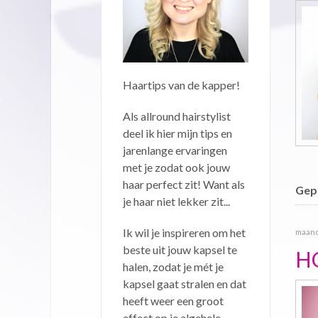
Haartips van de kapper!
Als allround hairstylist
deel ik hier mijn tips en
jarenlange ervaringen
met je zodat ook jouw
haar perfect zit! Want als
Gepu
je haar niet lekker zit...
Ik wil je inspireren om het
maanda
beste uit jouw kapsel te
H
halen, zodat je mét je
kapsel gaat stralen en dat
heeft weer een groot
effect op je algehele