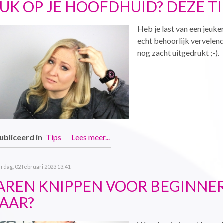
EUK OP JE HOOFDHUID? DEZE TI
Heb je last van een jeuk
echt behoorlijk vervelend 
nog zacht uitgedrukt ;-).
bliceerd in
Tips
Lees meer...
dag, 02 februari 2023 13:41
AREN KNIPPEN VOOR BEGINNERS
AAR?