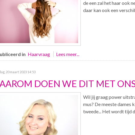
de een zal het haar ook ne
daar kan ook een verschil 
bliceerd in
Haarvraag
Lees meer...
g, 20 maart 2023 14:53
AAROM DOEN WE DIT MET ONS
Wil jij graag power uitstra
mus? De meeste dames kie
tweede... Het wordt tijd 