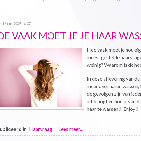
g, 16 juni 2023 16:07
OE VAAK MOET JE JE HAAR WAS
Hoe vaak moet je nou eige
meest gestelde haarvragen
weinig? Waarom is de hoe
In deze aflevering van de
meer over haren wassen, l
de gevolgen zijn van iede
uitdroogt én hoe je van d
haar te wassen!!. Enjoy!!
bliceerd in
Haarvraag
Lees meer...