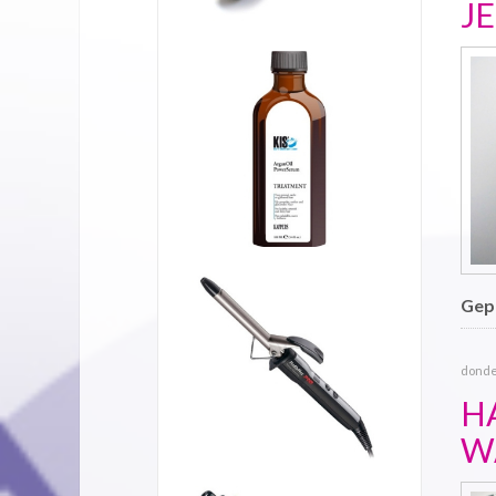
J
Gepu
donder
H
W