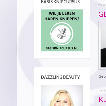
BASIS KNIPCURSUS
vrijda
GE
Gepu
DAZZLING BEAUTY
vrijda
K