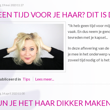
g, 19 mei 2023 11:27
EN TIJD VOOR JE HAAR? DIT IS
"Ik heb geen tijd voor mi
vaak. En dus neem je genoe
tevreden met je kapsel...
In deze aflevering van de
je mee in het onderwerp v
zoveel tijd nodig of is he
bliceerd in
Tips
Lees meer...
g, 14 april 2023 11:00
UN JE HET HAAR DIKKER MAKEN