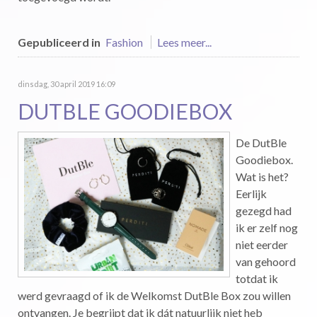
Gepubliceerd in
Fashion
Lees meer...
dinsdag, 30 april 2019 16:09
DUTBLE GOODIEBOX
De DutBle
Goodiebox.
Wat is het?
Eerlijk
gezegd had
ik er zelf nog
niet eerder
van gehoord
totdat ik
werd gevraagd of ik de Welkomst DutBle Box zou willen
ontvangen. Je begrijpt dat ik dát natuurlijk niet heb