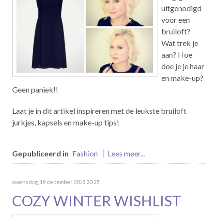
uitgenodigd
voor een
bruiloft?
Wat trek je
aan? Hoe
doe je je haar
en make-up?
Geen paniek!!
Laat je in dit artikel inspireren met de leukste bruiloft
jurkjes, kapsels en make-up tips!
Gepubliceerd in
Fashion
Lees meer...
woensdag, 19 december 2018 20:25
COZY WINTER WISHLIST