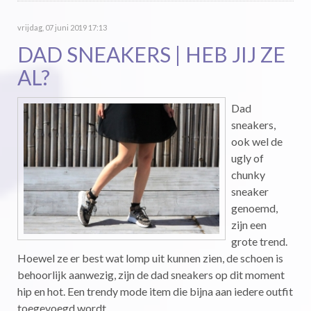
vrijdag, 07 juni 2019 17:13
DAD SNEAKERS | HEB JIJ ZE
AL?
Dad
sneakers,
ook wel de
ugly of
chunky
sneaker
genoemd,
zijn een
grote trend.
Hoewel ze er best wat lomp uit kunnen zien, de schoen is
behoorlijk aanwezig, zijn de dad sneakers op dit moment
hip en hot. Een trendy mode item die bijna aan iedere outfit
toegevoegd wordt.