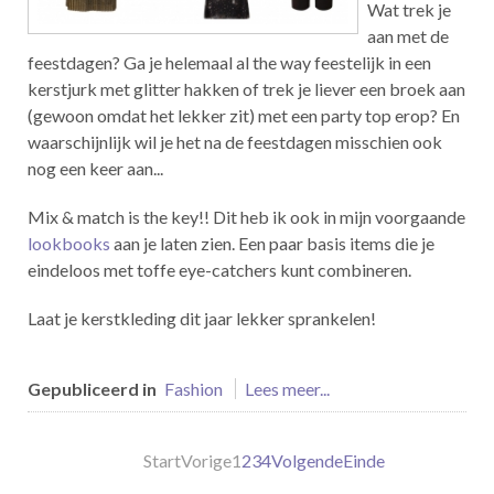
Wat trek je
aan met de
feestdagen? Ga je helemaal al the way feestelijk in een
kerstjurk met glitter hakken of trek je liever een broek aan
(gewoon omdat het lekker zit) met een party top erop? En
waarschijnlijk wil je het na de feestdagen misschien ook
nog een keer aan...
Mix & match is the key!! Dit heb ik ook in mijn voorgaande
lookbooks
aan je laten zien. Een paar basis items die je
eindeloos met toffe eye-catchers kunt combineren.
Laat je kerstkleding dit jaar lekker sprankelen!
Gepubliceerd in
Fashion
Lees meer...
Start
Vorige
1
2
3
4
Volgende
Einde