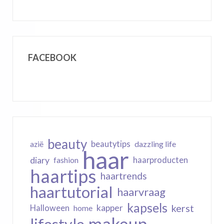
FACEBOOK
beauty
beautytips
dazzling life
azië
haar
diary
haarproducten
fashion
haartips
haartrends
haartutorial
haarvraag
kapsels
kerst
kapper
Halloween
home
makeup