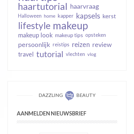
haartutorial
haarvraag
kapsels
kerst
kapper
Halloween
home
makeup
lifestyle
makeup look
makeup tips
opsteken
reizen
persoonlijk
review
reistips
tutorial
travel
vlechten
vlog
DAZZLING
BEAUTY
AANMELDEN NIEUWSBRIEF