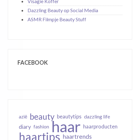
Visagie Koffer
Dazzling Beauty op Social Media
ASMR Filmpje Beauty Stuff
FACEBOOK
beauty
beautytips
dazzling life
azië
haar
diary
haarproducten
fashion
haartips
haartrends