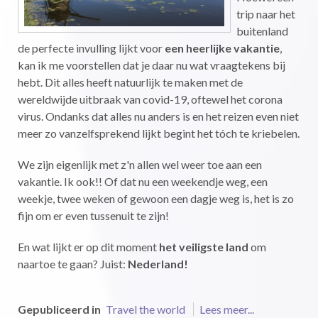
trip naar het
buitenland
de perfecte invulling lijkt voor
een heerlijke vakantie
,
kan ik me voorstellen dat je daar nu wat vraagtekens bij
hebt. Dit alles heeft natuurlijk te maken met de
wereldwijde uitbraak van covid-19, oftewel het corona
virus. Ondanks dat alles nu anders is en het reizen even niet
meer zo vanzelfsprekend lijkt begint het tóch te kriebelen.
We zijn eigenlijk met z'n allen wel weer toe aan een
vakantie. Ik ook!! Of dat nu een weekendje weg, een
weekje, twee weken of gewoon een dagje weg is, het is zo
fijn om er even tussenuit te zijn!
En wat lijkt er op dit moment
het veiligste land
om
naartoe te gaan? Juist:
Nederland!
Gepubliceerd in
Travel the world
Lees meer...