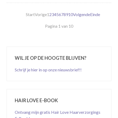
Start
Vorige
1
2
3
4
5
6
7
8
9
10
Volgende
Einde
Pagina 1 van 10
WIL JE OP DE HOOGTE BLIJVEN?
Schrijf je hier in op onze nieuwsbrief!!
HAIR LOVE E-BOOK
Ontvang mijn gratis Hair Love Haarverzorgings