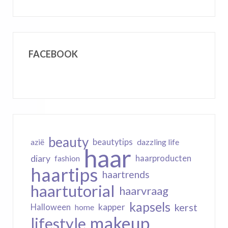
FACEBOOK
beauty
beautytips
dazzling life
azië
haar
diary
haarproducten
fashion
haartips
haartrends
haartutorial
haarvraag
kapsels
kerst
kapper
Halloween
home
makeup
lifestyle