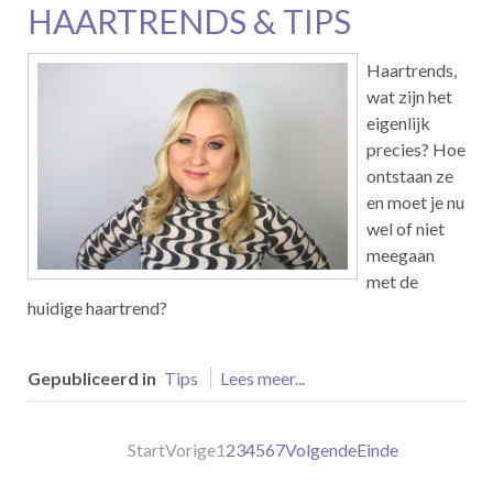
HAARTRENDS & TIPS
Haartrends,
wat zijn het
eigenlijk
precies? Hoe
ontstaan ze
en moet je nu
wel of niet
meegaan
met de
huidige haartrend?
Gepubliceerd in
Tips
Lees meer...
Start
Vorige
1
2
3
4
5
6
7
Volgende
Einde