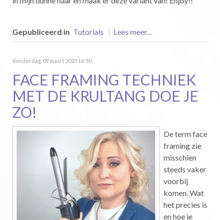
in mijn dunne haar en maak er deze variant van! Enjoy!!
Gepubliceerd in
Tutorials
Lees meer...
donderdag, 09 maart 2023 16:50
FACE FRAMING TECHNIEK
MET DE KRULTANG DOE JE
ZO!
De term face
framing zie
misschien
steeds vaker
voorbij
komen. Wat
het precies is
en hoe je