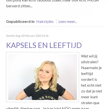
beroerd zitten...
Gepubliceerd in
Hairstyles
Lees meer...
donderdag, 02 februari 2023 13:56
KAPSELS EN LEEFTIJD
Wat wil jij
uitstralen?
Naarmate je
leeftijd
vordert is
het echt niet
zo dat je niet
meer kunt
stralen qua
uiterlijk. Sterker nog... Je kan juist NÓG meer gaan