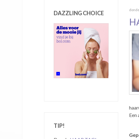
donder
DAZZLING CHOICE
H
haar
Een 
TIP!
Gepu