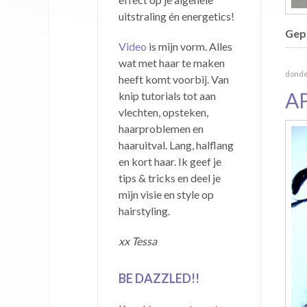
uitstraling én energetics!
Gepu
Video
is mijn vorm. Alles
wat met haar te maken
donde
heeft komt voorbij. Van
A
knip tutorials tot aan
vlechten, opsteken,
haarproblemen en
haaruitval. Lang, halflang
en kort haar. Ik geef je
tips & tricks en deel je
mijn visie en style op
hairstyling.
xx Tessa
BE DAZZLED!!