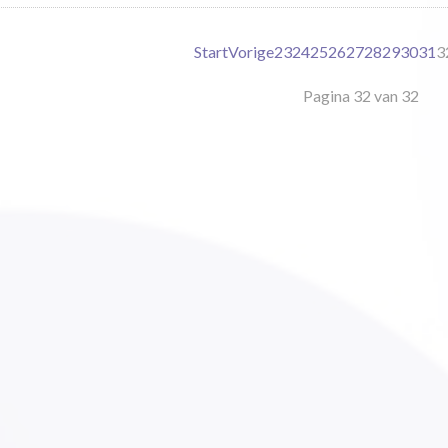
Start
Vorige
23
24
25
26
27
28
29
30
31
3
Pagina 32 van 32