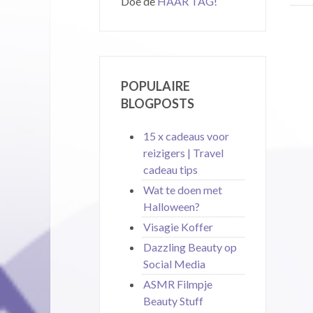
Doe de
HAAR TAG!
POPULAIRE
BLOGPOSTS
15 x cadeaus voor
reizigers | Travel
cadeau tips
Wat te doen met
Halloween?
Visagie Koffer
Dazzling Beauty op
Social Media
ASMR Filmpje
Beauty Stuff