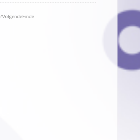
2
Volgende
Einde