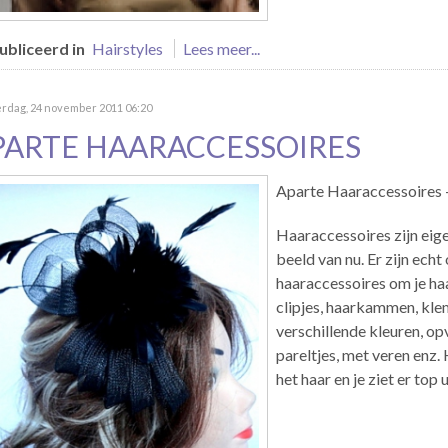
bliceerd in
Hairstyles
Lees meer...
rdag, 24 november 2011 06:20
PARTE HAARACCESSOIRES
Aparte Haaraccessoires - 
Haaraccessoires zijn eige
beeld van nu. Er zijn echt
haaraccessoires om je haa
clipjes, haarkammen, kle
verschillende kleuren, opv
pareltjes, met veren enz. 
het haar en je ziet er top u