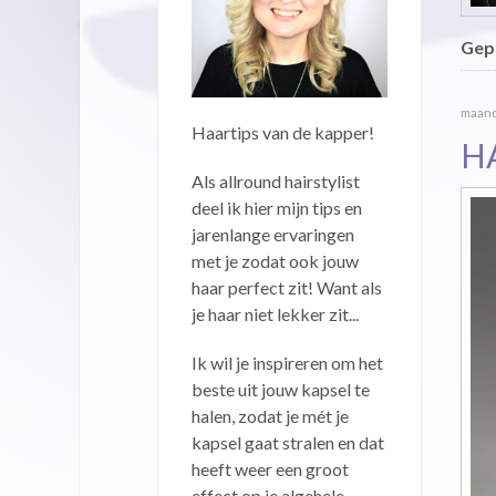
Gepu
maanda
Haartips van de kapper!
H
Als allround hairstylist
deel ik hier mijn tips en
jarenlange ervaringen
met je zodat ook jouw
haar perfect zit! Want als
je haar niet lekker zit...
Ik wil je inspireren om het
beste uit jouw kapsel te
halen, zodat je mét je
kapsel gaat stralen en dat
heeft weer een groot
effect op je algehele