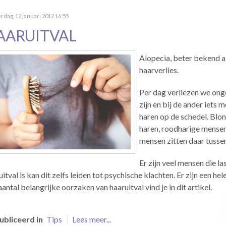
dag, 12 januari 2012 16:55
AARUITVAL
Alopecia, beter bekend a
haarverlies.
Per dag verliezen we onge
zijn en bij de ander iets
haren op de schedel. Bl
haren, roodharige mensen
mensen zitten daar tussen
Er zijn veel mensen die la
uitval is kan dit zelfs leiden tot psychische klachten. Er zijn een h
aantal belangrijke oorzaken van haaruitval vind je in dit artikel.
bliceerd in
Tips
Lees meer...