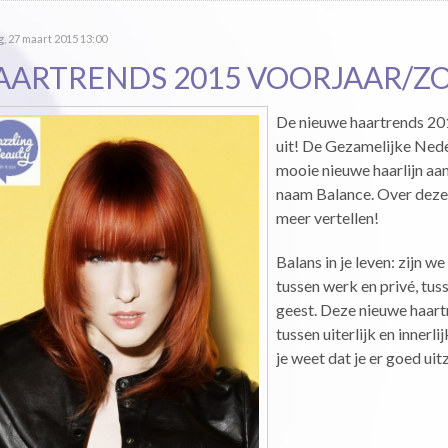
g, 27 maart 2015 13:00
AARTRENDS 2015 VOORJAAR/Z
De nieuwe haartrends 20
uit! De Gezamelijke Ned
mooie nieuwe haarlijn aa
naam Balance. Over deze n
meer vertellen!
Balans in je leven: zijn w
tussen werk en privé, tus
geest. Deze nieuwe haartr
tussen uiterlijk en innerlij
je weet dat je er goed uit