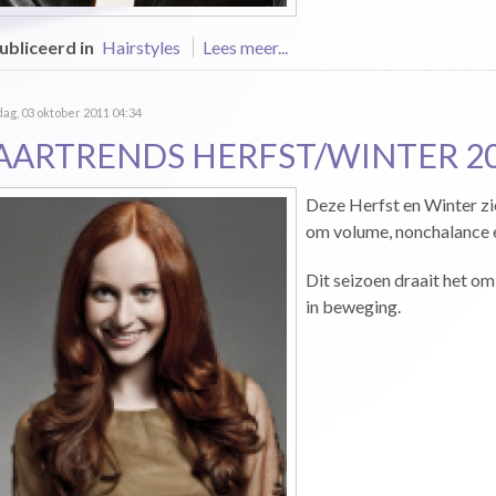
bliceerd in
Hairstyles
Lees meer...
g, 03 oktober 2011 04:34
AARTRENDS HERFST/WINTER 20
Deze Herfst en Winter zie
om volume, nonchalance 
Dit seizoen draait het om
in beweging.