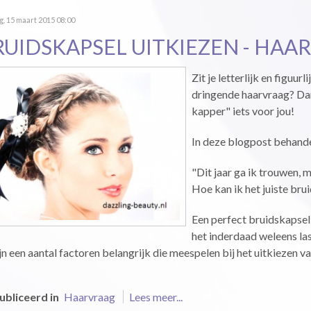
, 15 maart 2015 08:00
RUIDSKAPSEL UITKIEZEN - HAA
Zit je letterlijk en figuur
dringende haarvraag? Dan 
kapper" iets voor jou!
In deze blogpost behande
"Dit jaar ga ik trouwen, 
Hoe kan ik het juiste bru
Een perfect bruidskapsel 
het inderdaad weleens las
ijn een aantal factoren belangrijk die meespelen bij het uitkiezen v
bliceerd in
Haarvraag
Lees meer...