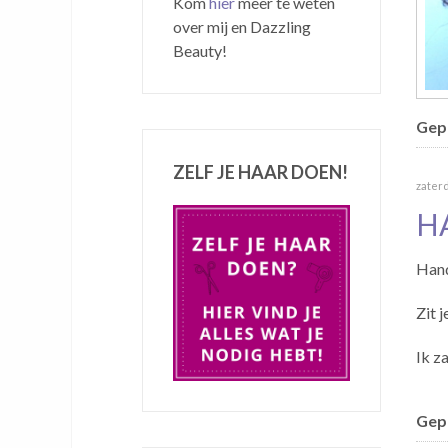
Kom
hier
meer te weten
over mij en Dazzling
Beauty!
Gepu
ZELF JE HAAR DOEN!
zater
H
Hand
Zit j
Ik z
Gepu