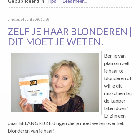
Gepubliceerd in
Tips
Lees meer...
vrijdag, 24 april 2020 15:28
ZELF JE HAAR BLONDEREN |
DIT MOET JE WETEN!
Ben je van
plan om zelf
je haar te
blonderen of
wil je dit
misschien bij
de kapper
laten doen?
Er zijn een
paar BELANGRIJKE dingen die je moet weten over het
blonderen van je haar!