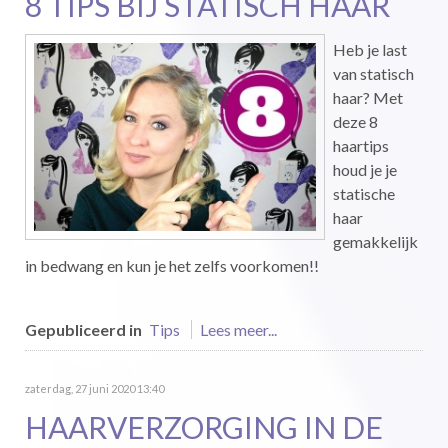
8 TIPS BIJ STATISCH HAAR
Heb je last
van statisch
haar? Met
deze 8
haartips
houd je je
statische
haar
gemakkelijk
in bedwang en kun je het zelfs voorkomen!!
Gepubliceerd in
Tips
Lees meer...
zaterdag, 27 juni 2020 13:40
HAARVERZORGING IN DE