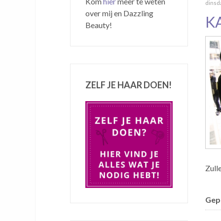
Kom
hier
meer te weten
dinsda
over mij en Dazzling
K
Beauty!
ZELF JE HAAR DOEN!
Zull
Gepu