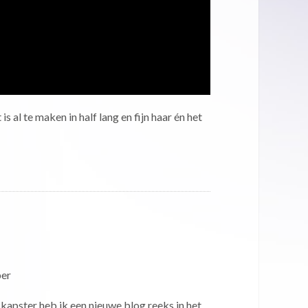
 al te maken in half lang en fijn haar én het
per
kapster heb ik een nieuwe blog reeks in het