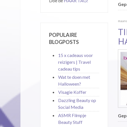
Doe de
HAAR TAG!
Gepu
maanda
T
POPULAIRE
H
BLOGPOSTS
15 x cadeaus voor
reizigers | Travel
cadeau tips
Wat te doen met
Halloween?
Visagie Koffer
Dazzling Beauty op
Social Media
ASMR Filmpje
Gepu
Beauty Stuff