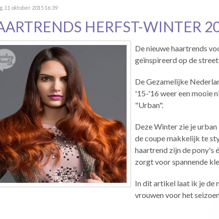
, 11 oktober 2015 16:39
AARTRENDS HERFST-WINTER 20
De nieuwe haartrends vo
geïnspireerd op de street
De Gezamelijke Nederla
'15-'16 weer een mooie n
"Urban".
Deze Winter zie je urba
de coupe makkelijk te sty
haartrend zijn de pony's 
zorgt voor spannende kle
In dit artikel laat ik je 
vrouwen voor het seizoe