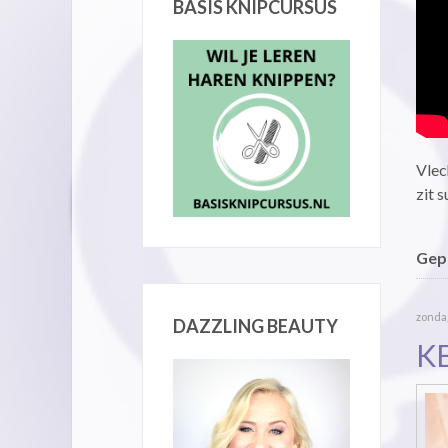
BASIS KNIPCURSUS
Vlec
zit 
Gepu
zonda
DAZZLING BEAUTY
K