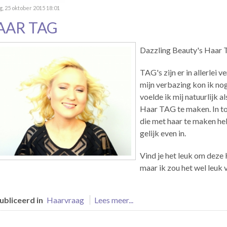
, 25 oktober 2015 18:01
AAR TAG
Dazzling Beauty's Haar 
TAG's zijn er in allerlei 
mijn verbazing kon ik n
voelde ik mij natuurlijk 
Haar TAG te maken. In to
die met haar te maken heb
gelijk even in.
Vind je het leuk om deze
maar ik zou het wel leuk v
bliceerd in
Haarvraag
Lees meer...