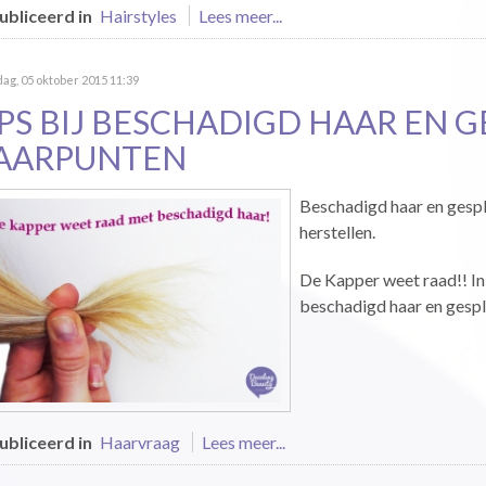
bliceerd in
Hairstyles
Lees meer...
g, 05 oktober 2015 11:39
IPS BIJ BESCHADIGD HAAR EN 
AARPUNTEN
Beschadigd haar en gesple
herstellen.
De Kapper weet raad!! In 
beschadigd haar en gespl
bliceerd in
Haarvraag
Lees meer...