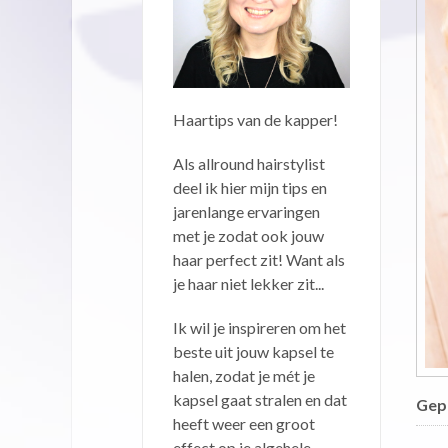
Haartips van de kapper!
Als allround hairstylist
deel ik hier mijn tips en
jarenlange ervaringen
met je zodat ook jouw
haar perfect zit! Want als
je haar niet lekker zit...
Ik wil je inspireren om het
beste uit jouw kapsel te
halen, zodat je mét je
kapsel gaat stralen en dat
Gepu
heeft weer een groot
effect op je algehele