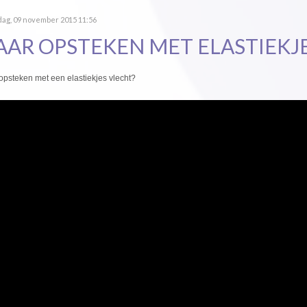
ag, 09 november 2015 11:56
AAR OPSTEKEN MET ELASTIEKJ
opsteken met een elastiekjes vlecht?