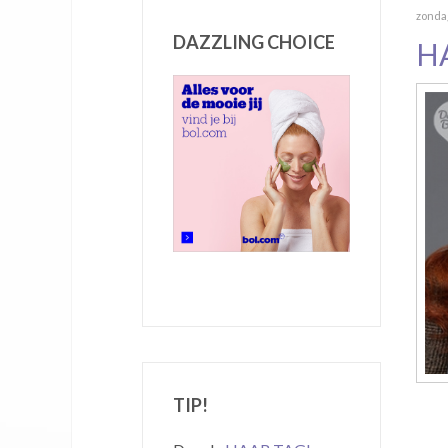
zondag
DAZZLING CHOICE
H
TIP!