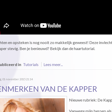
hten en opsteken is nog nooit zo makkelijk geweest! Deze invlecht is
super stevig. Ben je benieuwd? Bekijk dan de haartutorial.
bliceerd in
Tutorials
Lees meer...
g, 01 november 2015 21:14
ENMERKEN VAN DE KAPPER
Nieuwe rubriek: De Kap
Vanwege mijn beroep als 