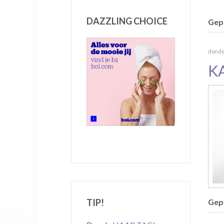
DAZZLING CHOICE
Gepu
donder
K
TIP!
Gepu