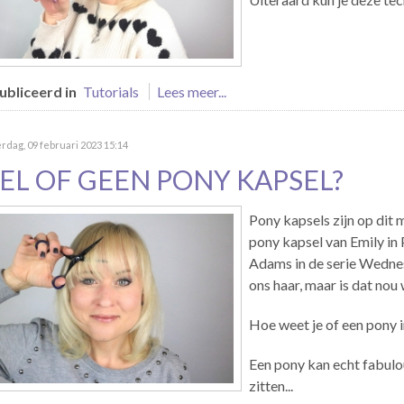
bliceerd in
Tutorials
Lees meer...
dag, 09 februari 2023 15:14
EL OF GEEN PONY KAPSEL?
Pony kapsels zijn op dit
pony kapsel van Emily in
Adams in de serie Wednes
ons haar, maar is dat nou
Hoe weet je of een pony in
Een pony kan echt fabul
zitten...