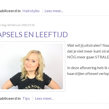
bliceerd in
Hairstyles
Lees meer...
dag, 02 februari 2023 13:56
APSELS EN LEEFTIJD
Wat wil jij uitstralen? Naa
dat je niet meer kunt stral
NÓG meer gaan STRALEN!
In deze aflevering heb ik 
haarstijlen oftewel verlo
bliceerd in
Tips
Lees meer...