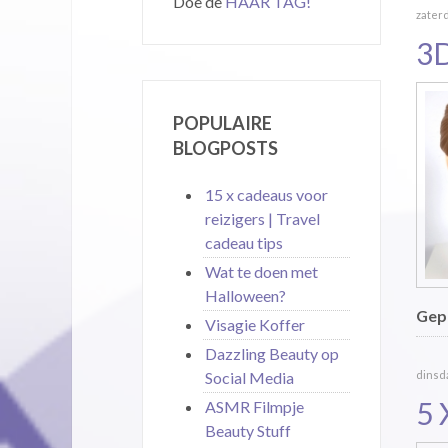
Doe de
HAAR TAG!
zaterd
3
POPULAIRE
BLOGPOSTS
15 x cadeaus voor
reizigers | Travel
cadeau tips
Wat te doen met
Halloween?
Gepu
Visagie Koffer
Dazzling Beauty op
Social Media
dinsda
5 
ASMR Filmpje
Beauty Stuff