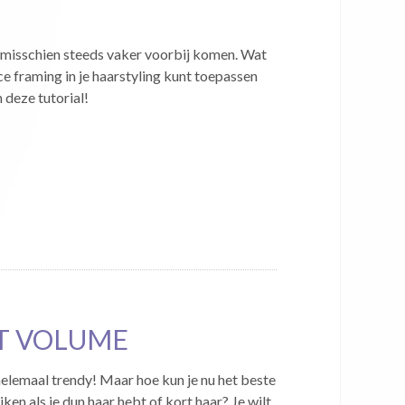
 misschien steeds vaker voorbij komen. Wat
ace framing in je haarstyling kunt toepassen
n deze tutorial!
T VOLUME
lemaal trendy! Maar hoe kun je nu het beste
iken als je dun haar hebt of kort haar? Je wilt