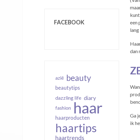
maar
kunt
FACEBOOK
een 
lang
Haar
dan 
Z
beauty
azië
Wann
beautytips
prod
diary
dazzling life
haar
beno
fashion
Ga j
haarproducten
ik h
haartips
haartrends