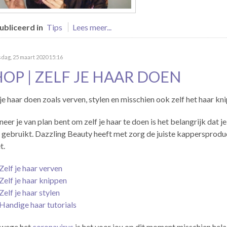
bliceerd in
Tips
Lees meer...
dag, 25 maart 2020 15:16
HOP | ZELF JE HAAR DOEN
 je haar doen zoals verven, stylen en misschien ook zelf het haar kn
eer je van plan bent om zelf je haar te doen is het belangrijk dat j
 gebruikt. Dazzling Beauty heeft met zorg de juiste kappersproduct
t.
Zelf je haar verven
Zelf je haar knippen
Zelf je haar stylen
Handige haar tutorials
wege het
coronavirus
is het voor jou op dit moment misschien hela