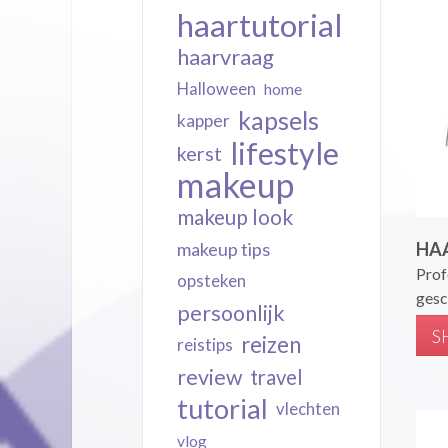
haartutorial
haarvraag
Halloween
home
kapsels
kapper
lifestyle
kerst
makeup
makeup look
HAA
makeup tips
Prof
opsteken
gesc
persoonlijk
S
reizen
reistips
review
travel
tutorial
vlechten
vlog