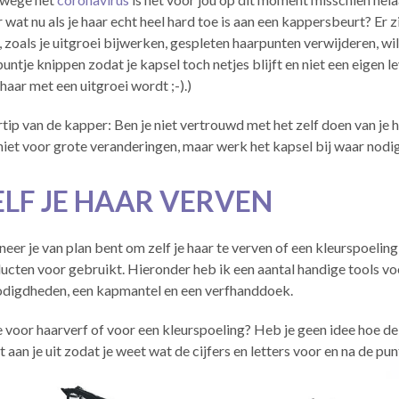
 wat nu als je haar echt heel hard toe is aan een kappersbeurt? Er zi
, zoals je uitgroei bijwerken, gespleten haarpunten verwijderen, w
puntje knippen zodat je kapsel toch netjes blijft en niet een eigen l
 haar met een uitgroei wordt ;-).)
tip van de kapper: Ben je niet vertrouwd met het zelf doen van je 
niet voor grote veranderingen, maar werk het kapsel bij waar nodig
ELF JE HAAR VERVEN
eer je van plan bent om zelf je haar te verven of een kleurspoeling t
ucten voor gebruikt. Hieronder heb ik een aantal handige tools voor
digdheden, een kapmantel en een verfhanddoek.
e voor haarverf of voor een kleurspoeling? Heb je geen idee hoe 
et aan je uit zodat je weet wat de cijfers en letters voor en na de 