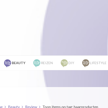
BEAUTY
REIZEN
DIY
LIFESTYLE
e
Beauty
Review
Toon items op tag: haarproducten