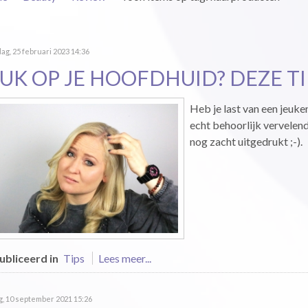
ag, 25 februari 2023 14:36
EUK OP JE HOOFDHUID? DEZE TI
Heb je last van een jeuk
echt behoorlijk vervelend 
nog zacht uitgedrukt ;-).
bliceerd in
Tips
Lees meer...
g, 10 september 2021 15:26