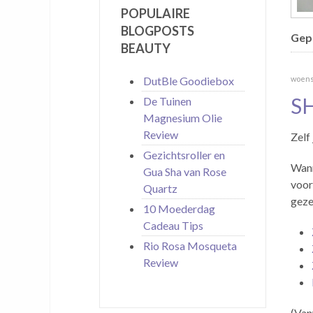
POPULAIRE
BLOGPOSTS
Gepu
BEAUTY
DutBle Goodiebox
woens
S
De Tuinen
Magnesium Olie
Review
Zelf
Gezichtsroller en
Wann
Gua Sha van Rose
voor
Quartz
geze
10 Moederdag
Cadeau Tips
Rio Rosa Mosqueta
Review
(Van