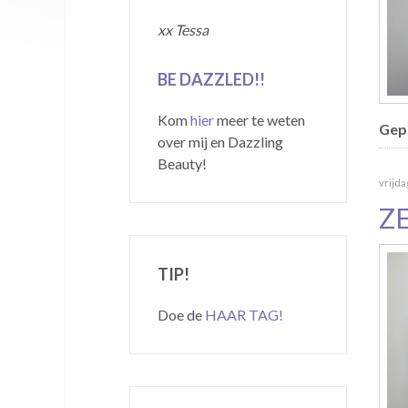
xx Tessa
BE DAZZLED!!
Kom
hier
meer te weten
Gepu
over mij en Dazzling
Beauty!
vrijda
Z
TIP!
Doe de
HAAR TAG!