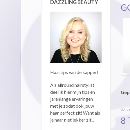
DAZZLING BEAUTY
G
Haartips van de kapper!
Als allround hairstylist
deel ik hier mijn tips en
Gepu
jarenlange ervaringen
met je zodat ook jouw
donde
haar perfect zit! Want als
8 
je haar niet lekker zit...