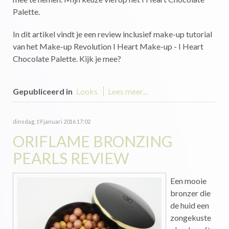
Palette.
In dit artikel vindt je een review inclusief make-up tutorial
van het Make-up Revolution I Heart Make-up - I Heart
Chocolate Palette. Kijk je mee?
Gepubliceerd in
Looks
Lees meer...
dinsdag, 19 januari 2016 17:02
ORIFLAME BRONZING
PEARLS REVIEW
Een mooie
bronzer die
de huid een
zongekuste