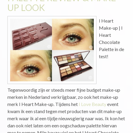
UP LOOK
I Heart
Make-up | I
Heart
Chocolate
Palette in de
test!
Tegenwoordig zijn er steeds meer fijne budget make-up
merken in Nederland verkrijgbaar, zo ook het make-up
merk I Heart Make-up. Tijdens het
I Love Beauty
event
kwam ik een stand tegen met producten van dit make-up
merk waar ik al een tijdje nieuwsgierig naar was. Ik kon het
dan ook niet laten om een oogschaduw palette hiervan
mee te nemen. Mijn keuze viel op het I Heart Chocolate