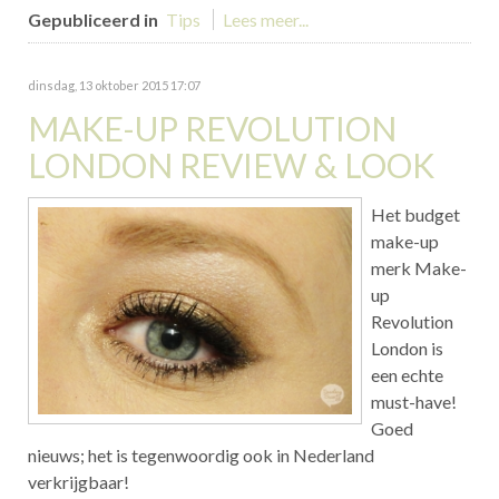
Gepubliceerd in
Tips
Lees meer...
dinsdag, 13 oktober 2015 17:07
MAKE-UP REVOLUTION
LONDON REVIEW & LOOK
Het budget
make-up
merk Make-
up
Revolution
London is
een echte
must-have!
Goed
nieuws; het is tegenwoordig ook in Nederland
verkrijgbaar!