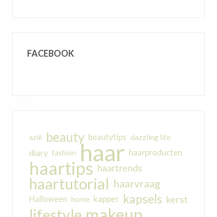
FACEBOOK
beauty
beautytips
dazzling life
azië
haar
diary
haarproducten
fashion
haartips
haartrends
haartutorial
haarvraag
kapsels
kerst
kapper
Halloween
home
makeup
lifestyle