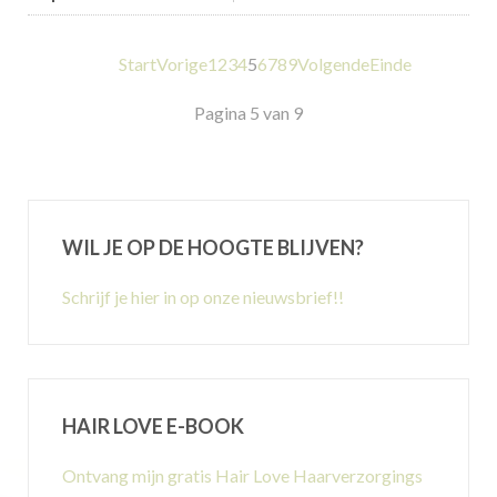
Start
Vorige
1
2
3
4
5
6
7
8
9
Volgende
Einde
Pagina 5 van 9
WIL JE OP DE HOOGTE BLIJVEN?
Schrijf je hier in op onze nieuwsbrief!!
HAIR LOVE E-BOOK
Ontvang mijn gratis Hair Love Haarverzorgings