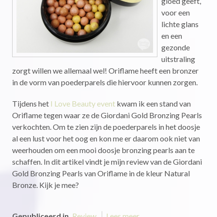
gloed geeft,
voor een
lichte glans
en een
gezonde
uitstraling
zorgt willen we allemaal wel! Oriflame heeft een bronzer
in de vorm van poederparels die hiervoor kunnen zorgen.
Tijdens het
I Love Beauty event
kwam ik een stand van
Oriflame tegen waar ze de Giordani Gold Bronzing Pearls
verkochten. Om te zien zijn de poederparels in het doosje
al een lust voor het oog en kon me er daarom ook niet van
weerhouden om een mooi doosje bronzing pearls aan te
schaffen. In dit artikel vindt je mijn review van de Giordani
Gold Bronzing Pearls van Oriflame in de kleur Natural
Bronze. Kijk je mee?
Gepubliceerd in
Review
Lees meer...