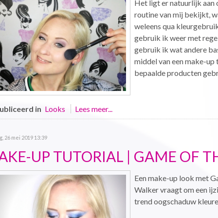
Het ligt er natuurlijk a
routine van mij bekijkt, 
weleens qua kleurgebruik
gebruik ik weer met regel
gebruik ik wat andere bas
middel van een make-up t
bepaalde producten gebr
bliceerd in
Looks
Lees meer...
, 26 mei 2019 13:39
AKE-UP TUTORIAL | GAME OF T
Een make-up look met Ga
Walker vraagt om een ijzi
trend oogschaduw kleuren