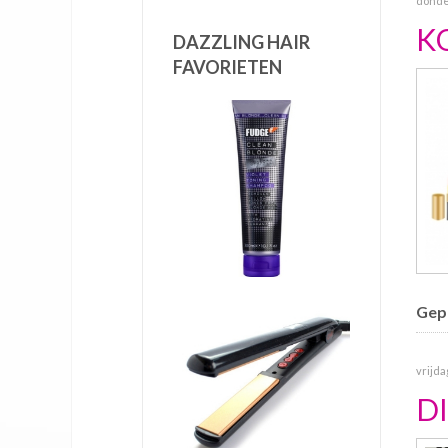
donde
K
DAZZLING HAIR
FAVORIETEN
Gepu
vrijda
D