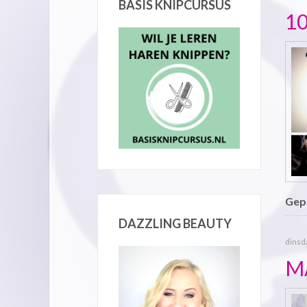
BASIS KNIPCURSUS
1
Gepu
DAZZLING BEAUTY
dinsda
M