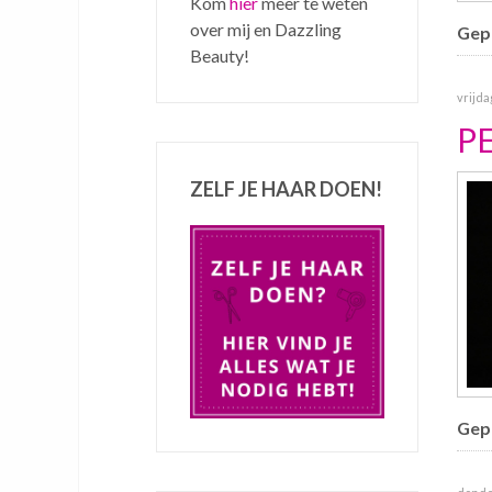
Kom
hier
meer te weten
over mij en Dazzling
Gepu
Beauty!
vrijda
P
ZELF JE HAAR DOEN!
Gepu