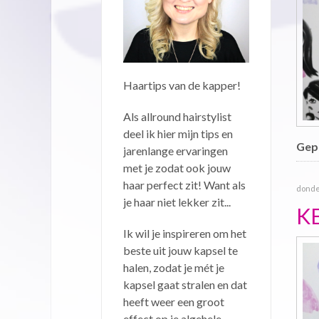
Haartips van de kapper!
Als allround hairstylist
deel ik hier mijn tips en
Gepu
jarenlange ervaringen
met je zodat ook jouw
haar perfect zit! Want als
donde
je haar niet lekker zit...
K
Ik wil je inspireren om het
beste uit jouw kapsel te
halen, zodat je mét je
kapsel gaat stralen en dat
heeft weer een groot
effect op je algehele