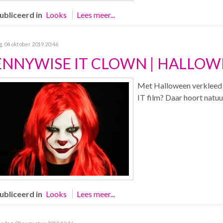
bliceerd in
Looks
Lees meer...
g, 04 oktober 2019 20:46
ENNYWISE IT CLOWN | HALLO
Met Halloween verkleed a
IT film? Daar hoort natuu
bliceerd in
Looks
Lees meer...