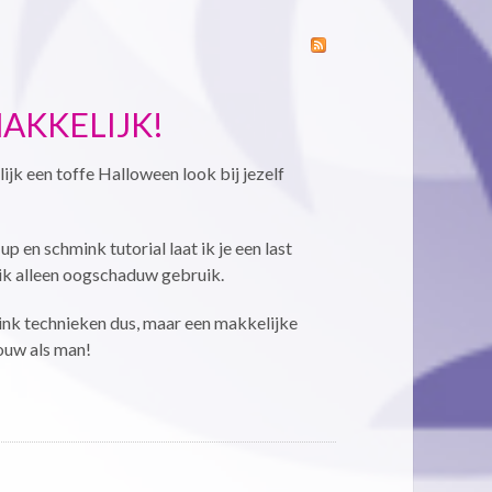
AKKELIJK!
ijk een toffe Halloween look bij jezelf
 en schmink tutorial laat ik je een last
 ik alleen oogschaduw gebruik.
nk technieken dus, maar een makkelijke
ouw als man!