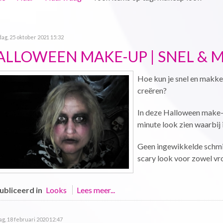
g, 25 oktober 2021 15:32
ALLOWEEN MAKE-UP | SNEL & M
Hoe kun je snel en makkel
creëren?
In deze Halloween make-up
minute look zien waarbij
Geen ingewikkelde schmi
scary look voor zowel vr
bliceerd in
Looks
Lees meer...
g, 18 februari 2020 12:47