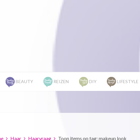
BEAUTY
REIZEN
DIY
LIFESTYLE
e
Haar
Haarvraag
Toon items op tag: makeup look