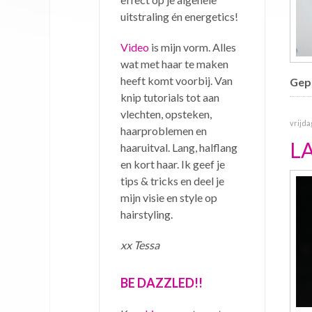
uitstraling én energetics!
Video
is mijn vorm. Alles
wat met haar te maken
heeft komt voorbij. Van
Gepu
knip tutorials tot aan
vlechten, opsteken,
vrijda
haarproblemen en
L
haaruitval. Lang, halflang
en kort haar. Ik geef je
tips & tricks en deel je
mijn visie en style op
hairstyling.
xx Tessa
BE DAZZLED!!