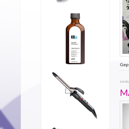
Gepu
zondag
M