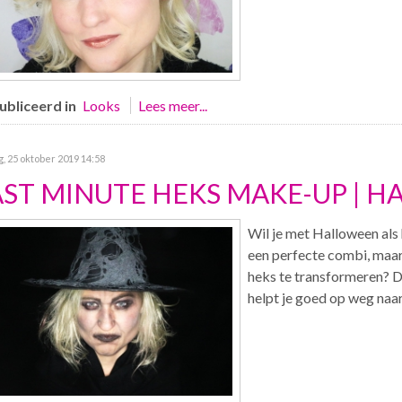
bliceerd in
Looks
Lees meer...
g, 25 oktober 2019 14:58
AST MINUTE HEKS MAKE-UP | 
Wil je met Halloween als
een perfecte combi, maar 
heks te transformeren? 
helpt je goed op weg naa