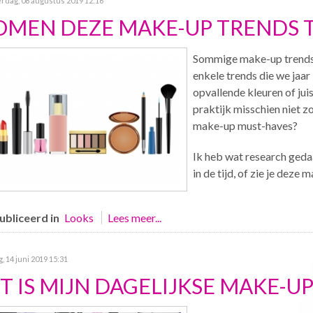
rdag, 08 augustus 2019 12:16
OMEN DEZE MAKE-UP TRENDS 
Sommige make-up trends zi
enkele trends die we jaar 
opvallende kleuren of ju
praktijk misschien niet z
make-up must-haves?
Ik heb wat research gedaa
in de tijd, of zie je dez
bliceerd in
Looks
Lees meer...
g, 14 juni 2019 15:31
IT IS MIJN DAGELIJKSE MAKE-U