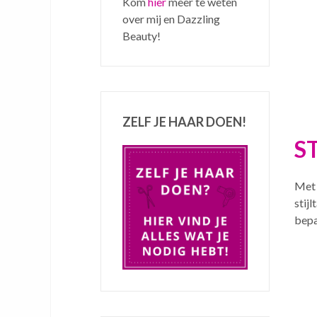
Kom
hier
meer te weten
over mij en Dazzling
Beauty!
ZELF JE HAAR DOEN!
S
Met 
stij
bepa