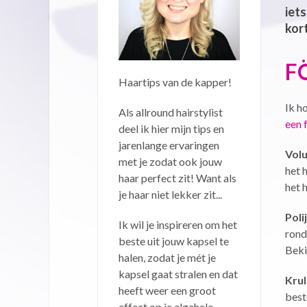
iets
kor
F
Haartips van de kapper!
Ik h
Als allround hairstylist
een 
deel ik hier mijn tips en
jarenlange ervaringen
Vol
met je zodat ook jouw
het 
haar perfect zit! Want als
het h
je haar niet lekker zit...
Poli
Ik wil je inspireren om het
rond 
beste uit jouw kapsel te
Beki
halen, zodat je mét je
kapsel gaat stralen en dat
Krul
heeft weer een groot
best
effect op je algehele