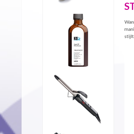
S
Wann
mani
stij