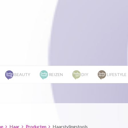
BEAUTY
REIZEN
DIY
LIFESTYLE
e
Haar
Producten
Haarstylingstools