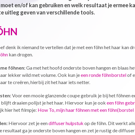
 moet en/of kan gebruiken en welk resultaat je ermee kan 
te uitleg geven van verschillende tools.
ÖHN
oef denk ik niemand te vertellen dat je met een föhn het haar kan d
föhn
kan drogen.
ume föhnen:
Ga met het hoofd onderste boven hangen en blaas het
haar lekker wild met volume. Ook kun je
een ronde föhnborstel
of e
aar te creëren, hierbij zit het haar iets netter.
jsten:
Voor een mooie glanzende coupe gebruik je bij het föhnen ee
blijft draaien polijst je het haar. Hiervoor kun je ook
een föhn gebr
jk hier het filmpje:
How To, mijn haar föhnen met een föhn(borstel )
len:
Hiervoor zet je een
diffuser hulpstuk
op de föhn. Dit werkt all
e resultaat ga je onderste boven hangen en zet je rustig de diffuser 