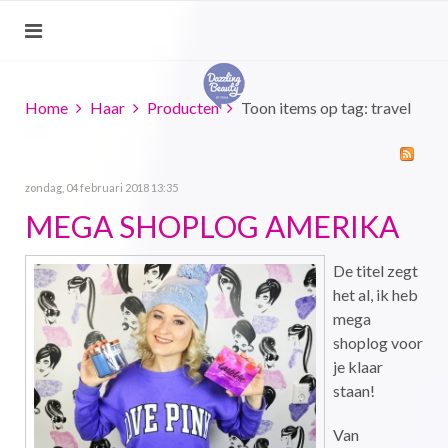
Home
Haar
Producten
Toon items op tag: travel
zondag, 04 februari 2018 13:35
MEGA SHOPLOG AMERIKA
De titel zegt
het al, ik heb
mega
shoplog voor
je klaar
staan!
Van