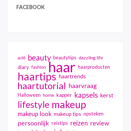
FACEBOOK
beauty
beautytips
dazzling life
azië
haar
diary
haarproducten
fashion
haartips
haartrends
haartutorial
haarvraag
kapsels
kerst
kapper
Halloween
home
makeup
lifestyle
makeup look
makeup tips
opsteken
reizen
persoonlijk
review
reistips