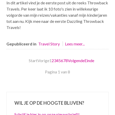
In dit artikel vind je de eerste post uit de reeks Throwback
Travels. Per keer laat ik 10 foto's zien in willekeurige
volgorde van mijn reizen/vakanties vanaf mijn kinderjaren
tot aan nu. Kijk mee naar de eerste Dazzling Throwback
Travels!
Gepubliceerd in
Travel Story
Lees meer...
Start
Vorige
1
2
3
4
5
6
7
8
Volgende
Einde
Pagina 1 van 8
WIL JE OP DE HOOGTE BLIJVEN?
Schrijf je hier in op onze nieuwsbrief!!