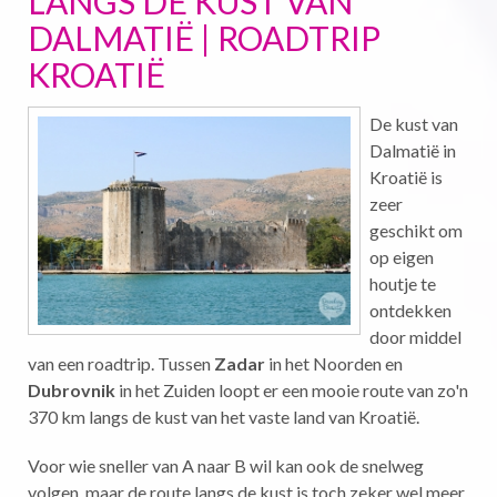
LANGS DE KUST VAN
DALMATIË | ROADTRIP
KROATIË
De kust van
Dalmatië in
Kroatië is
zeer
geschikt om
op eigen
houtje te
ontdekken
door middel
van een roadtrip. Tussen
Zadar
in het Noorden en
Dubrovnik
in het Zuiden loopt er een mooie route van zo'n
370 km langs de kust van het vaste land van Kroatië.
Voor wie sneller van A naar B wil kan ook de snelweg
volgen, maar de route langs de kust is toch zeker wel meer