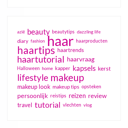
beauty
beautytips
dazzling life
azië
haar
diary
haarproducten
fashion
haartips
haartrends
haartutorial
haarvraag
kapsels
kerst
kapper
Halloween
home
makeup
lifestyle
makeup look
makeup tips
opsteken
reizen
persoonlijk
review
reistips
tutorial
travel
vlechten
vlog