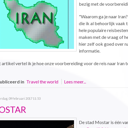
bezig met de voorbereid
"Waarom ga je naar Iran?"
die ik al behoorlijk vaak 
hele populaire reisbeste
maken met de vraag of het 
hier zelf ook goed over 
informatie.
t artikel vertel ik je hoe onze voorbereiding voor de reis naar Iran 
bliceerd in
Travel the world
Lees meer...
dag, 09 februari 2017 11:53
OSTAR
De stad Mostar is één van