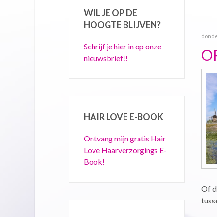
WIL JE OP DE
HOOGTE BLIJVEN?
donder
Schrijf je hier in op onze
O
nieuwsbrief!!
HAIR LOVE E-BOOK
Ontvang mijn gratis Hair
Love Haarverzorgings E-
Book!
Of d
tusse