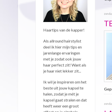
zonda
T
Haartips van de kapper!
Als allround hairstylist
deel ik hier mijn tips en
jarenlange ervaringen
met je zodat ook jouw
haar perfect zit! Want als
je haar niet lekker zit...
Ik wil je inspireren om het
beste uit jouw kapsel te
Gepu
halen, zodat je mét je
kapsel gaat stralen en dat
zondag
heeft weer een groot
effect op je algehele