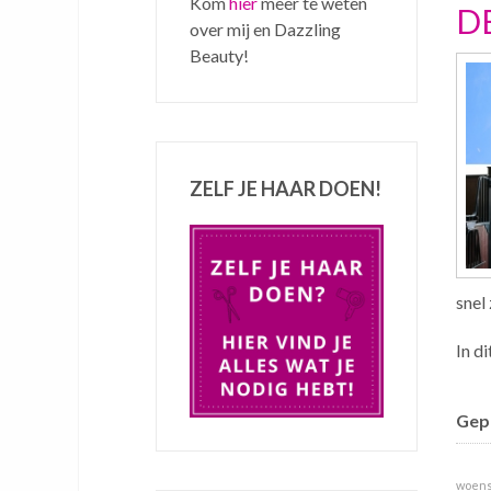
Kom
hier
meer te weten
D
over mij en Dazzling
Beauty!
ZELF JE HAAR DOEN!
snel 
In di
Gepu
woensd