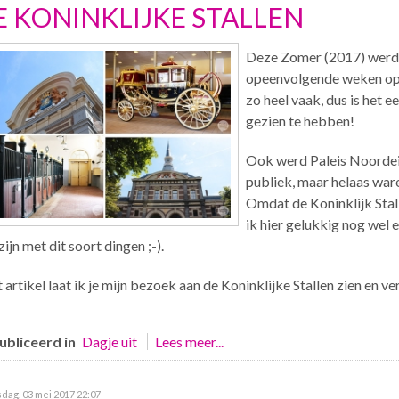
E KONINKLIJKE STALLEN
Deze Zomer (2017) werden
opeenvolgende weken ope
zo heel vaak, dus is het 
gezien te hebben!
Ook werd Paleis Noordei
publiek, maar helaas ware
Omdat de Koninklijk Sta
ik hier gelukkig nog wel 
zijn met dit soort dingen ;-).
t artikel laat ik je mijn bezoek aan de Koninklijke Stallen zien en ve
bliceerd in
Dagje uit
Lees meer...
ag, 03 mei 2017 22:07