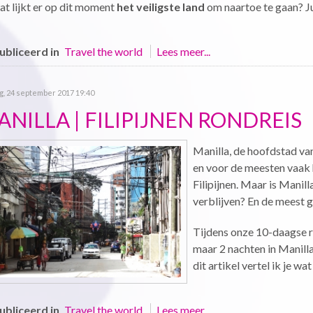
at lijkt er op dit moment
het veiligste land
om naartoe te gaan? Ju
bliceerd in
Travel the world
Lees meer...
g, 24 september 2017 19:40
NILLA | FILIPIJNEN RONDREIS
Manilla, de hoofdstad van 
en voor de meesten vaak 
Filipijnen. Maar is Mani
verblijven? En de meest g
Tijdens onze 10-daagse re
maar 2 nachten in Manilla.
dit artikel vertel ik je w
bliceerd in
Travel the world
Lees meer...