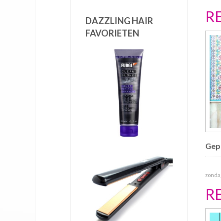
R
DAZZLING HAIR
FAVORIETEN
Gepu
zondag
R