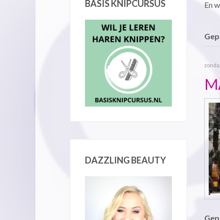
BASIS KNIPCURSUS
En w
Gepu
zonda
MA
DAZZLING BEAUTY
Gepu