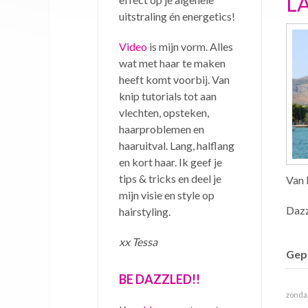
L
uitstraling én energetics!
Video
is mijn vorm. Alles
wat met haar te maken
heeft komt voorbij. Van
knip tutorials tot aan
vlechten, opsteken,
haarproblemen en
haaruitval. Lang, halflang
en kort haar. Ik geef je
tips & tricks en deel je
Van 
mijn visie en style op
Dazz
hairstyling.
xx Tessa
Gepu
BE DAZZLED!!
zondag