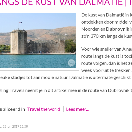
ANGS DE KUST VAN DALMATIË |
De kust van Dalmatië in K
ontdekken door middel va
Noorden en
Dubrovnik
i
zo'n 370 km langs de kust
Voor wie sneller van A na
route langs de kust is to
route volgen, dan is het 
week voor uit te trekken,
leuke stadjes tot aan mooie natuur, Dalmatië is uitermate geschikt 
ling Travels neemt je in dit artikel mee in de route van Dubrovnik 
bliceerd in
Travel the world
Lees meer...
, 23 juli 2017 16:58