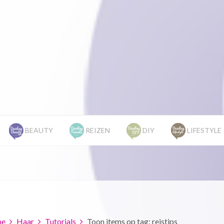
BEAUTY
REIZEN
DIY
LIFESTYLE
e
Haar
Tutorials
Toon items op tag: reistips