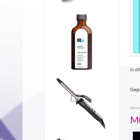
In di
Gepu
donder
M