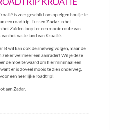
 ROADTRIP KROATIË
roatië is zeer geschikt om op eigen houtje te
n een roadtrip. Tussen
Zadar
in het
n het Zuiden loopt er een mooie route van
 van het vaste land van Kroatië.
ar B wil kan ook de snelweg volgen, maar de
ch zeker wel meer een aanrader! Wil je deze
zeer de moeite waard om hier minimaal een
 want er is zoveel moois te zien onderweg.
voor een heerlijke roadtrip!
tot aan Zadar.