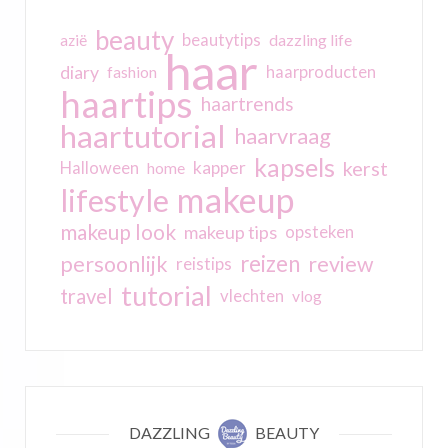
beauty
beautytips
dazzling life
azië
haar
diary
haarproducten
fashion
haartips
haartrends
haartutorial
haarvraag
kapsels
kerst
kapper
Halloween
home
makeup
lifestyle
makeup look
makeup tips
opsteken
reizen
persoonlijk
review
reistips
tutorial
travel
vlechten
vlog
DAZZLING
BEAUTY