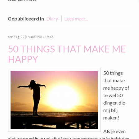
Gepubliceerd in
Diary
Lees meer...
zondag, 22 januari 2017 19:46
50 THINGS THAT MAKE ME
HAPPY
50 things
that make
me happy of
te wel 50
dingen die
mij blij
maken!
Als je even
niet zo goed in je vel zit of gewoon nergens zin in hebt dan