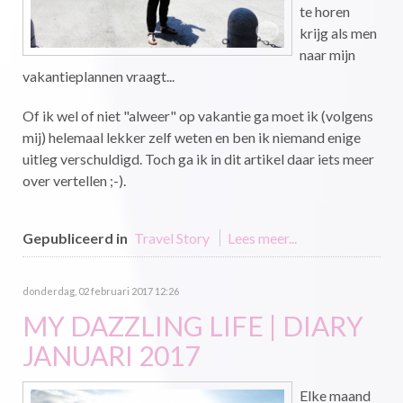
te horen
krijg als men
naar mijn
vakantieplannen vraagt...
Of ik wel of niet "alweer" op vakantie ga moet ik (volgens
mij) helemaal lekker zelf weten en ben ik niemand enige
uitleg verschuldigd. Toch ga ik in dit artikel daar iets meer
over vertellen ;-).
Gepubliceerd in
Travel Story
Lees meer...
donderdag, 02 februari 2017 12:26
MY DAZZLING LIFE | DIARY
JANUARI 2017
Elke maand