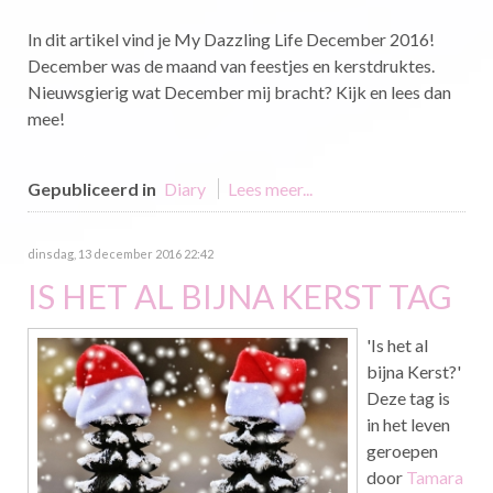
In dit artikel vind je My Dazzling Life December 2016!
December was de maand van feestjes en kerstdruktes.
Nieuwsgierig wat December mij bracht? Kijk en lees dan
mee!
Gepubliceerd in
Diary
Lees meer...
dinsdag, 13 december 2016 22:42
IS HET AL BIJNA KERST TAG
'Is het al
bijna Kerst?'
Deze tag is
in het leven
geroepen
door
Tamara