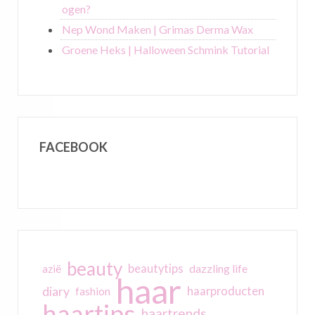
ogen?
Nep Wond Maken | Grimas Derma Wax
Groene Heks | Halloween Schmink Tutorial
FACEBOOK
beauty
beautytips
dazzling life
azië
haar
diary
haarproducten
fashion
haartips
haartrends