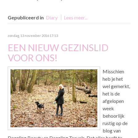
Gepubliceerd in
Diary
Lees meer...
zondag, 13 november 2016 17:13
EEN NIEUW GEZINSLID
VOOR ONS!
Misschien
heb je het
wel gemerkt,
het is de
afgelopen
week
behoorlijk
rustig op de
blog van
Dazzling Beauty en Dazzling Travels. Dat alles heeft te