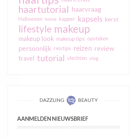
haartutorial
haarvraag
kapsels
kerst
kapper
Halloween
home
makeup
lifestyle
makeup look
makeup tips
opsteken
reizen
persoonlijk
review
reistips
tutorial
travel
vlechten
vlog
DAZZLING
BEAUTY
AANMELDEN NIEUWSBRIEF