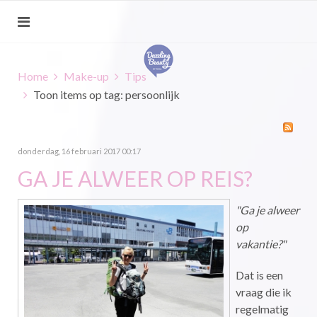
Home
Make-up
Tips
Toon items op tag: persoonlijk
donderdag, 16 februari 2017 00:17
GA JE ALWEER OP REIS?
"Ga je alweer
op
vakantie?"
Dat is een
vraag die ik
regelmatig