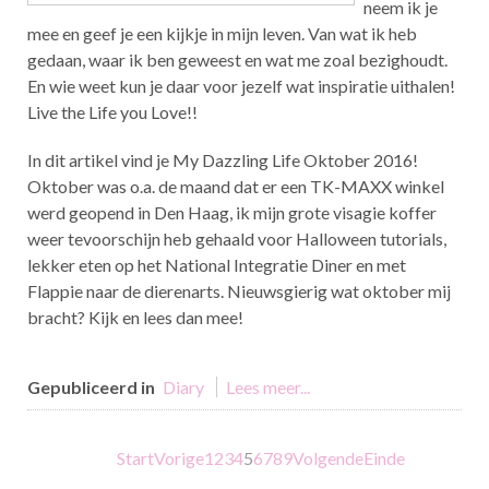
neem ik je
mee en geef je een kijkje in mijn leven. Van wat ik heb
gedaan, waar ik ben geweest en wat me zoal bezighoudt.
En wie weet kun je daar voor jezelf wat inspiratie uithalen!
Live the Life you Love!!
In dit artikel vind je My Dazzling Life Oktober 2016!
Oktober was o.a. de maand dat er een TK-MAXX winkel
werd geopend in Den Haag, ik mijn grote visagie koffer
weer tevoorschijn heb gehaald voor Halloween tutorials,
lekker eten op het National Integratie Diner en met
Flappie naar de dierenarts. Nieuwsgierig wat oktober mij
bracht? Kijk en lees dan mee!
Gepubliceerd in
Diary
Lees meer...
Start
Vorige
1
2
3
4
5
6
7
8
9
Volgende
Einde