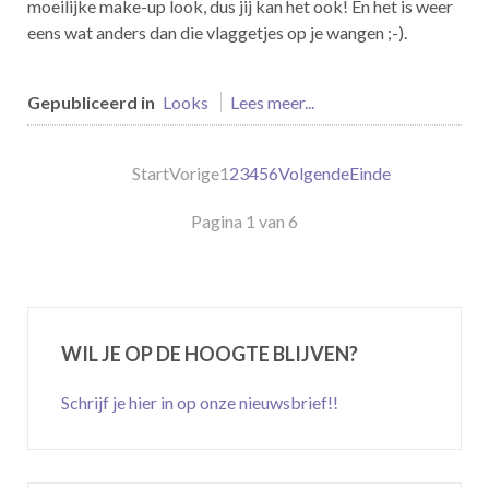
moeilijke make-up look, dus jij kan het ook! En het is weer
eens wat anders dan die vlaggetjes op je wangen ;-).
Gepubliceerd in
Looks
Lees meer...
Start
Vorige
1
2
3
4
5
6
Volgende
Einde
Pagina 1 van 6
WIL JE OP DE HOOGTE BLIJVEN?
Schrijf je hier in op onze nieuwsbrief!!