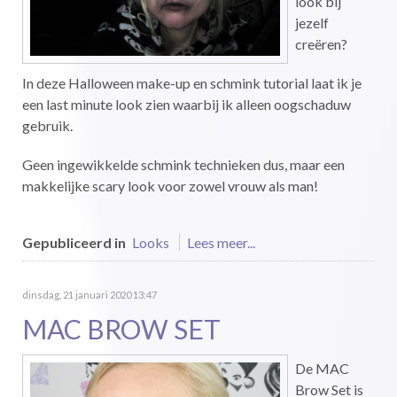
look bij
jezelf
creëren?
In deze Halloween make-up en schmink tutorial laat ik je
een last minute look zien waarbij ik alleen oogschaduw
gebruik.
Geen ingewikkelde schmink technieken dus, maar een
makkelijke scary look voor zowel vrouw als man!
Gepubliceerd in
Looks
Lees meer...
dinsdag, 21 januari 2020 13:47
MAC BROW SET
De MAC
Brow Set is