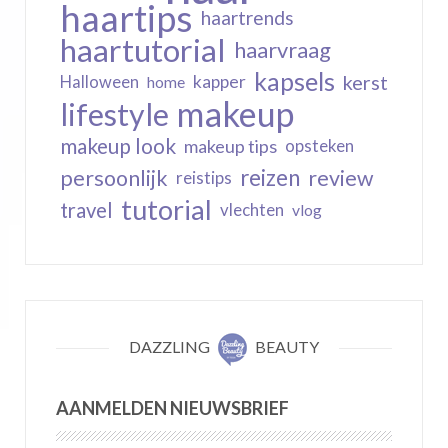
haartips
haartrends
haartutorial
haarvraag
kapsels
kerst
kapper
Halloween
home
makeup
lifestyle
makeup look
makeup tips
opsteken
reizen
persoonlijk
review
reistips
tutorial
travel
vlechten
vlog
DAZZLING
BEAUTY
AANMELDEN NIEUWSBRIEF