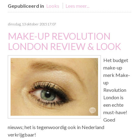
Gepubliceerd in
Looks
Lees meer...
dinsdag, 13 oktober 2015 17:07
MAKE-UP REVOLUTION
LONDON REVIEW & LOOK
Het budget
make-up
merk Make-
up
Revolution
London is
een echte
must-have!
Goed
nieuws; het is tegenwoordig ook in Nederland
verkrijgbaar!