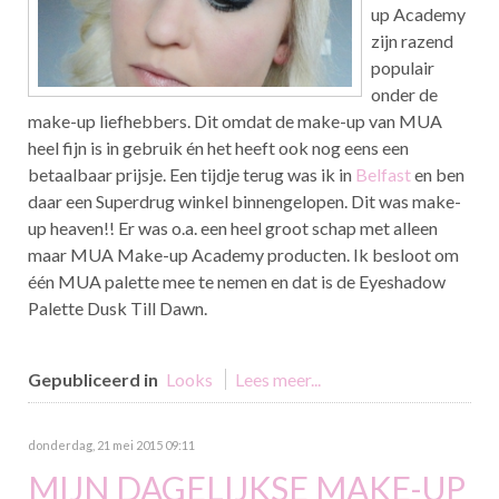
up Academy
zijn razend
populair
onder de
make-up liefhebbers. Dit omdat de make-up van MUA
heel fijn is in gebruik én het heeft ook nog eens een
betaalbaar prijsje. Een tijdje terug was ik in
Belfast
en ben
daar een Superdrug winkel binnengelopen. Dit was make-
up heaven!! Er was o.a. een heel groot schap met alleen
maar MUA Make-up Academy producten. Ik besloot om
één MUA palette mee te nemen en dat is de Eyeshadow
Palette Dusk Till Dawn.
Gepubliceerd in
Looks
Lees meer...
donderdag, 21 mei 2015 09:11
MIJN DAGELIJKSE MAKE-UP