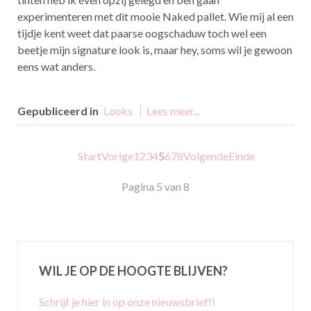
experimenteren met dit mooie Naked pallet. Wie mij al een
tijdje kent weet dat paarse oogschaduw toch wel een
beetje mijn signature look is, maar hey, soms wil je gewoon
eens wat anders.
Gepubliceerd in
Looks
Lees meer...
Start
Vorige
1
2
3
4
5
6
7
8
Volgende
Einde
Pagina 5 van 8
WIL JE OP DE HOOGTE BLIJVEN?
Schrijf je hier in op onze nieuwsbrief!!