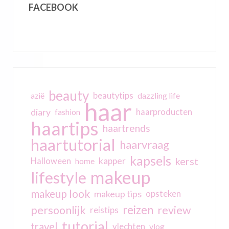
FACEBOOK
beauty
beautytips
dazzling life
azië
haar
diary
haarproducten
fashion
haartips
haartrends
haartutorial
haarvraag
kapsels
kerst
kapper
Halloween
home
makeup
lifestyle
makeup look
makeup tips
opsteken
reizen
persoonlijk
review
reistips
tutorial
travel
vlechten
vlog