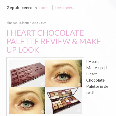
Gepubliceerd in
Looks
Lees meer...
dinsdag, 26 januari 2016 15:07
I HEART CHOCOLATE
PALETTE REVIEW & MAKE-
UP LOOK
I Heart
Make-up | I
Heart
Chocolate
Palette in de
test!