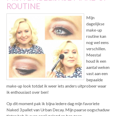
ROUTINE
Mijn
dagelijkse
make-up
routine kan
nog wel eens
verschillen.
Meestal
houd ik een
aantal weken
vast aan een
bepaalde
make-up look totdat ik weer iets anders uitprobeer waar
ik enthousiast over ben!
Op dit moment pak ik bijna iedere dag mijn favoriete
Naked 3 pallet van Urban Decay. Mijn paarse oogschaduw
tinten heb ik even opzij gelegd en ben gaan