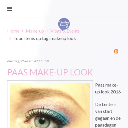
Home
Make-up
Vlogs & Events
Toon items op tag: makeup look
dinsdag, 22 maart 2016 13:50
PAAS MAKE-UP LOOK
Paas make-
up look 2016
De Lente is
van start
gegaan en de
paasdagen