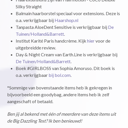
Silky Straight
Balmain haarborstel speciaal voor extensions. Deze is
o.a. verkrijgbaar bij
Haarshop.nl
Tanpasta AloeDent Sensitive is verkrijgbaar bij
De
Tuinen/Holland&Barrett
.
Institut Karité Paris handcrème. Kijk
hier
voor de
uitgebreidde review.
Day & Night Cream van Earth.Line is verkrijgbaar bij
De Tuinen/Holland&Barrett
.
Boek #GIRLBOSS van Sophia Amoruso. Dit boek is
o.a. verkrijgbaar
bij bol.com
.
*Sommige van bovenstaande items heb ik gekregen in
bijvoorbeeld een goodybag, andere items heb ik zelf
aangeschaft of betaald.
Ben jij al bekend met één of meerdere van deze items uit
de Big Dazzling Test? Ik ben benieuwd!