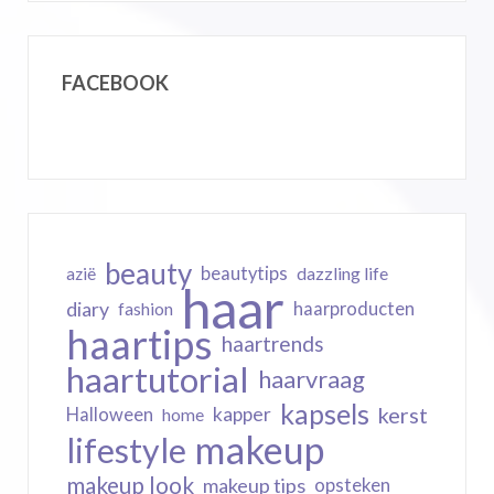
FACEBOOK
beauty
beautytips
dazzling life
azië
haar
diary
haarproducten
fashion
haartips
haartrends
haartutorial
haarvraag
kapsels
kerst
kapper
Halloween
home
makeup
lifestyle
makeup look
makeup tips
opsteken