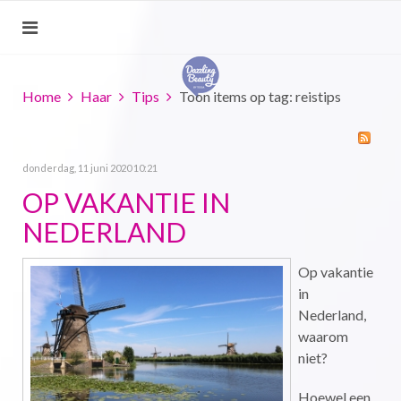
Home
Haar
Tips
Toon items op tag: reistips
donderdag, 11 juni 2020 10:21
OP VAKANTIE IN
NEDERLAND
Op vakantie
in
Nederland,
waarom
niet?
Hoewel een