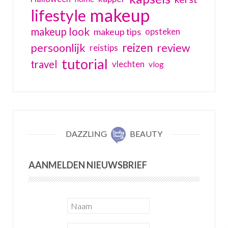
makeup
lifestyle
makeup look
makeup tips
opsteken
reizen
persoonlijk
review
reistips
tutorial
travel
vlechten
vlog
DAZZLING
BEAUTY
AANMELDEN NIEUWSBRIEF