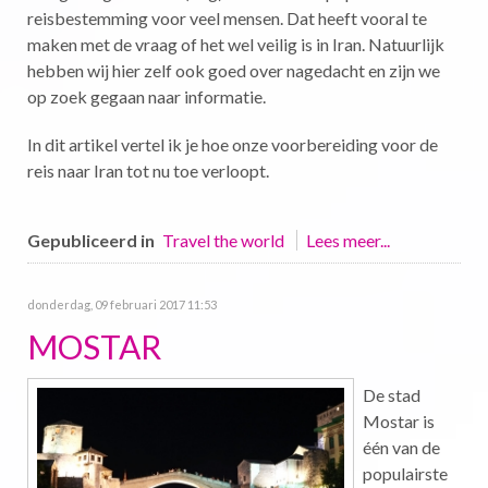
reisbestemming voor veel mensen. Dat heeft vooral te
maken met de vraag of het wel veilig is in Iran. Natuurlijk
hebben wij hier zelf ook goed over nagedacht en zijn we
op zoek gegaan naar informatie.
In dit artikel vertel ik je hoe onze voorbereiding voor de
reis naar Iran tot nu toe verloopt.
Gepubliceerd in
Travel the world
Lees meer...
donderdag, 09 februari 2017 11:53
MOSTAR
De stad
Mostar is
één van de
populairste