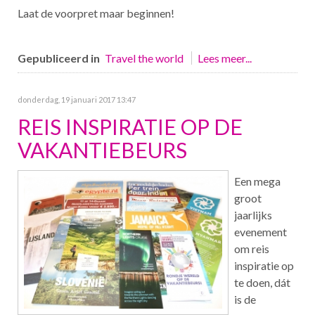
Laat de voorpret maar beginnen!
Gepubliceerd in
Travel the world
Lees meer...
donderdag, 19 januari 2017 13:47
REIS INSPIRATIE OP DE
VAKANTIEBEURS
Een mega
groot
jaarlijks
evenement
om reis
inspiratie op
te doen, dát
is de