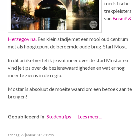
toeristische
trekpleisters
van
Bosnië &
Herzegovina.
Een klein stadje met een mooi oud centrum
met als hoogtepunt de beroemde oude brug, Stari Most.
In dit artikel vertel ik je wat meer over de stad Mostar en
vind je tips over de bezienswaardigheden en wat er nog
meer te zien is in de regio.
Mostar is absoluut de moeite waard om een bezoek aan te
brengen!
Gepubliceerd in
Stedentrips
Lees meer...
zondag, 29 januari 2017 12:55