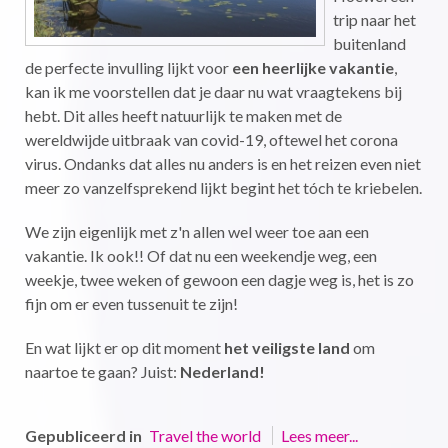
trip naar het
buitenland
de perfecte invulling lijkt voor
een heerlijke vakantie
,
kan ik me voorstellen dat je daar nu wat vraagtekens bij
hebt. Dit alles heeft natuurlijk te maken met de
wereldwijde uitbraak van covid-19, oftewel het corona
virus. Ondanks dat alles nu anders is en het reizen even niet
meer zo vanzelfsprekend lijkt begint het tóch te kriebelen.
We zijn eigenlijk met z'n allen wel weer toe aan een
vakantie. Ik ook!! Of dat nu een weekendje weg, een
weekje, twee weken of gewoon een dagje weg is, het is zo
fijn om er even tussenuit te zijn!
En wat lijkt er op dit moment
het veiligste land
om
naartoe te gaan? Juist:
Nederland!
Gepubliceerd in
Travel the world
Lees meer...