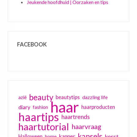
Jeukende hoofdhuid | Oorzaken en tips
FACEBOOK
beauty
beautytips
dazzling life
azië
haar
diary
haarproducten
fashion
haartips
haartrends
haartutorial
haarvraag
kapsels
kerst
kapper
Halloween
home