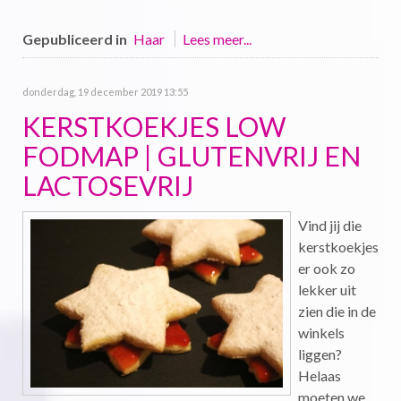
Gepubliceerd in
Haar
Lees meer...
donderdag, 19 december 2019 13:55
KERSTKOEKJES LOW
FODMAP | GLUTENVRIJ EN
LACTOSEVRIJ
Vind jij die
kerstkoekjes
er ook zo
lekker uit
zien die in de
winkels
liggen?
Helaas
moeten we