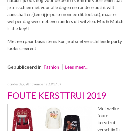
natuurlijk ook nog voor de deur! Ik kan me voorstellen dat
je misschien niet voor alle dagen een andere outfit wilt
aanschaffen (tenzij je portemonnee dit toelaat), maar er
wel per dag weer net even anders uit wil zien. Mix & Match
is the key!!
Met een paar basis items kun je al snel verschillende party
looks creëren!
Gepubliceerd in
Fashion
Lees meer...
donderdag, 28 november 2019 17:37
FOUTE KERSTTRUI 2019
Met welke
foute
kersttrui
verschijn jij