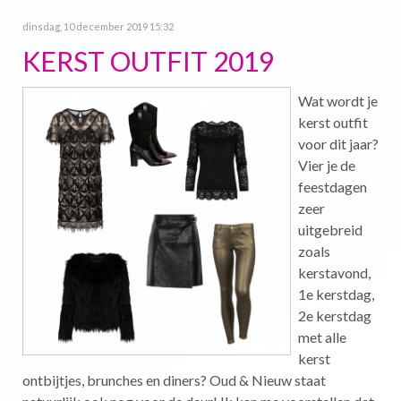
dinsdag, 10 december 2019 15:32
KERST OUTFIT 2019
Wat wordt je
kerst outfit
voor dit jaar?
Vier je de
feestdagen
zeer
uitgebreid
zoals
kerstavond,
1e kerstdag,
2e kerstdag
met alle
kerst
ontbijtjes, brunches en diners? Oud & Nieuw staat