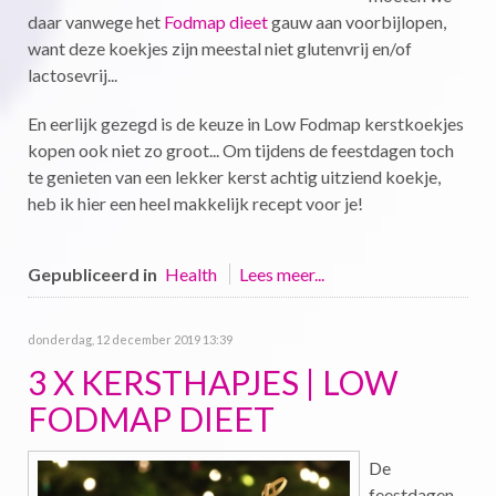
daar vanwege het
Fodmap dieet
gauw aan voorbijlopen,
want deze koekjes zijn meestal niet glutenvrij en/of
lactosevrij...
En eerlijk gezegd is de keuze in Low Fodmap kerstkoekjes
kopen ook niet zo groot... Om tijdens de feestdagen toch
te genieten van een lekker kerst achtig uitziend koekje,
heb ik hier een heel makkelijk recept voor je!
Gepubliceerd in
Health
Lees meer...
donderdag, 12 december 2019 13:39
3 X KERSTHAPJES | LOW
FODMAP DIEET
De
feestdagen