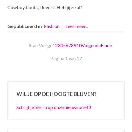
Cowboy boots, I love it! Heb jij ze al?
Gepubliceerd in
Fashion
Lees meer...
Start
Vorige
1
2
3
4
5
6
7
8
9
10
Volgende
Einde
Pagina 1 van 17
WIL JE OP DE HOOGTE BLIJVEN?
Schrijf je hier in op onze nieuwsbrief!!