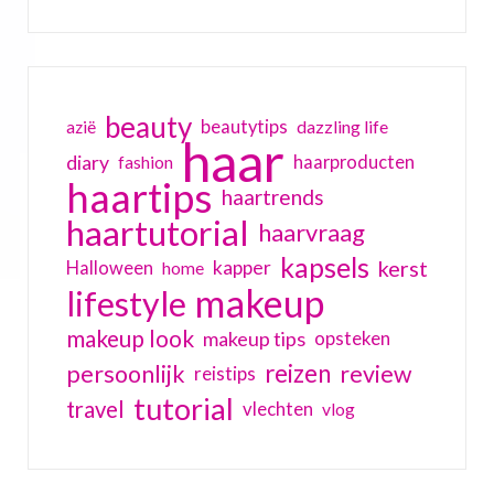
beauty
beautytips
dazzling life
azië
haar
diary
haarproducten
fashion
haartips
haartrends
haartutorial
haarvraag
kapsels
kerst
kapper
Halloween
home
makeup
lifestyle
makeup look
makeup tips
opsteken
reizen
persoonlijk
review
reistips
tutorial
travel
vlechten
vlog