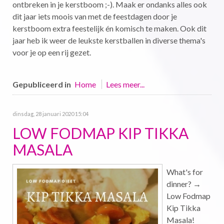
ontbreken in je kerstboom ;-). Maak er ondanks alles ook
dit jaar iets moois van met de feestdagen door je
kerstboom extra feestelijk én komisch te maken. Ook dit
jaar heb ik weer de leukste kerstballen in diverse thema's
voor je op een rij gezet.
Gepubliceerd in
Home
Lees meer...
dinsdag, 28 januari 2020 15:04
LOW FODMAP KIP TIKKA
MASALA
What's for
dinner? →
Low Fodmap
Kip Tikka
Masala!