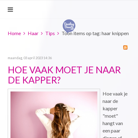
Home
Haar
Tips
Toon items op tag: haar knippen
maandag, 03 april 2023 14:36
HOE VAAK MOET JE NAAR
DE KAPPER?
Hoe vaak je
naar de
kapper
"moet"
hangt van
een paar
dingen af