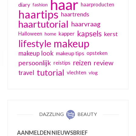
haar
diary
haarproducten
fashion
haartips
haartrends
haartutorial
haarvraag
kapsels
kerst
kapper
Halloween
home
makeup
lifestyle
makeup look
makeup tips
opsteken
reizen
persoonlijk
review
reistips
tutorial
travel
vlechten
vlog
DAZZLING
BEAUTY
AANMELDEN NIEUWSBRIEF