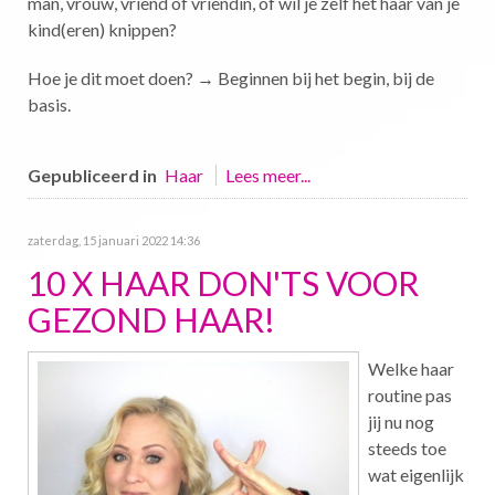
man, vrouw, vriend of vriendin, of wil je zelf het haar van je
kind(eren) knippen?
Hoe je dit moet doen? → Beginnen bij het begin, bij de
basis.
Gepubliceerd in
Haar
Lees meer...
zaterdag, 15 januari 2022 14:36
10 X HAAR DON'TS VOOR
GEZOND HAAR!
Welke haar
routine pas
jij nu nog
steeds toe
wat eigenlijk