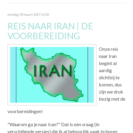
zondag, 05 maart 2017 13:05
REIS NAAR IRAN | DE
VOORBEREIDING
Onze reis
naar Iran
begint al
aardig
dichtbij te
komen, dus
zijn we druk
bezig met de
voorbereidingen!
"Waarom ga je naar Iran?" Dat is een vraag (in
verschillende versies) die ik al behoorlijk vaak te horen