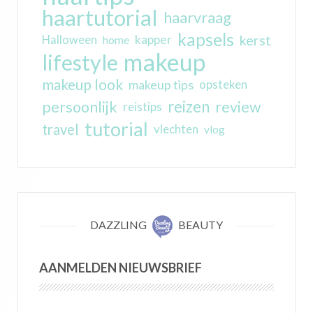
haartutorial
haarvraag
kapsels
kerst
kapper
Halloween
home
makeup
lifestyle
makeup look
makeup tips
opsteken
reizen
persoonlijk
review
reistips
tutorial
travel
vlechten
vlog
DAZZLING
BEAUTY
AANMELDEN NIEUWSBRIEF