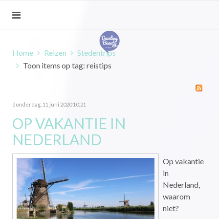
Home
Reizen
Stedentrips
Toon items op tag: reistips
donderdag, 11 juni 2020 10:21
OP VAKANTIE IN
NEDERLAND
Op vakantie
in
Nederland,
waarom
niet?