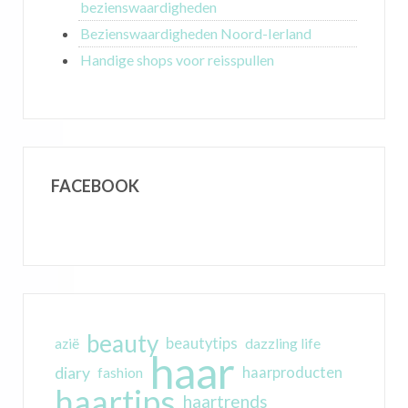
bezienswaardigheden
Bezienswaardigheden Noord-Ierland
Handige shops voor reisspullen
FACEBOOK
beauty
beautytips
dazzling life
azië
haar
diary
haarproducten
fashion
haartips
haartrends