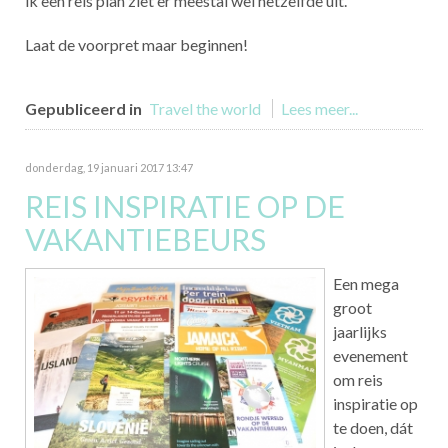
ik een reis plan ziet er meestal wel hetzelfde uit.
Laat de voorpret maar beginnen!
Gepubliceerd in
Travel the world
Lees meer...
donderdag, 19 januari 2017 13:47
REIS INSPIRATIE OP DE
VAKANTIEBEURS
Een mega
groot
jaarlijks
evenement
om reis
inspiratie op
te doen, dát